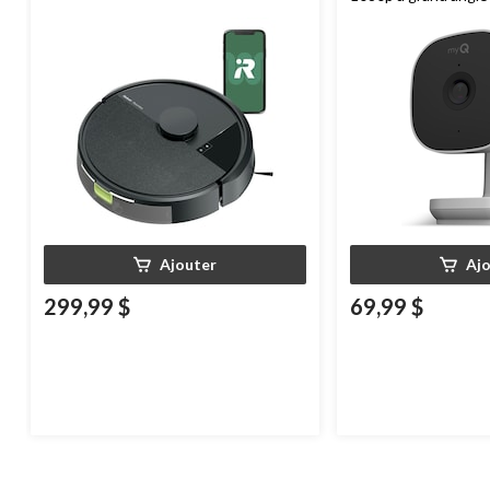
vision nocturne, rés
intempéries
Ajouter
Aj
299,99 $
69,99 $