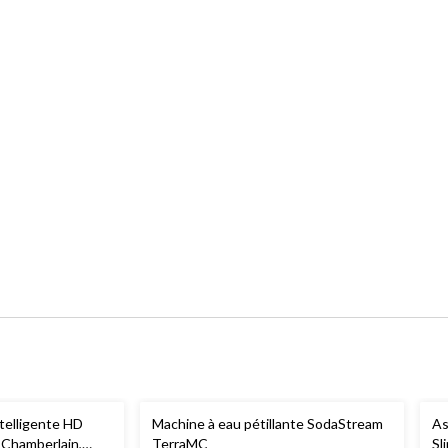
telligente HD
Machine à eau pétillante SodaStream
As
 Chamberlain,
TerraMC
Sl