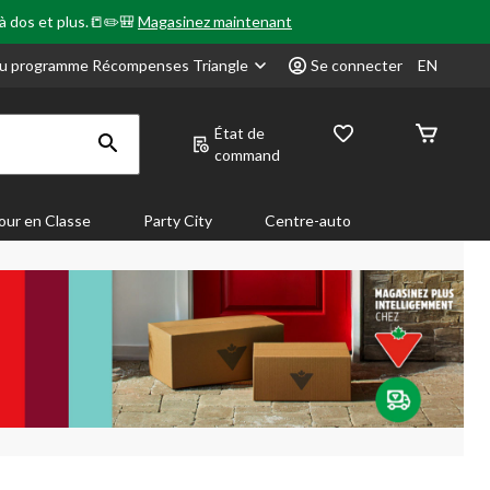
 à dos et plus.📒✏️🎒
Magasinez maintenant
u programme Récompenses Triangle
Se connecter
EN
État de
command
our en Classe
Party City
Centre-auto