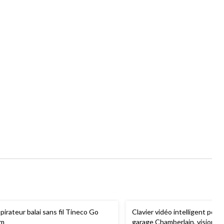
pirateur balai sans fil Tineco Go
Clavier vidéo intelligent pour
im
garage Chamberlain, vision n