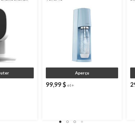
istante aux
outer
Aperçu
99,99 $
2
et+