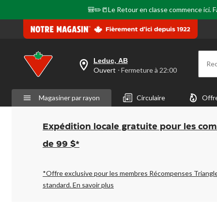
🎒✏️📒Le Retour en classe commence ici. Fai
Leduc, AB
Re
votre
Ouvert
⋅ Fermeture à 22:00
magasin
préféré
est
Magasiner par rayon
Circulaire
Offr
Leduc,
AB,
courament
Ouvert,
Expédition locale gratuite pour les co
Fermeture
à
de 99 $*
à
22:00
cliquer
pour
*Offre exclusive pour les membres Récompenses Triangl
changer
standard.
En savoir plus