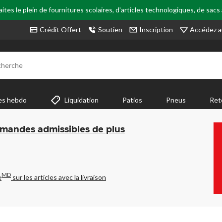
tes le plein de fournitures scolaires, d'articles technologiques, de sacs
Accédez a
Crédit Offert
Soutien
Inscription
cherche
es hebdo
Liquidation
Patios
Pneus
Ret
mmandes admissibles de plus
MD
e
sur les articles avec la livraison