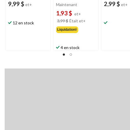
9,99 $
2,99 $
et+
Maintenant
et+
1,93 $
et+
prix
3,99 $
Était
et+
12 en stock
était
Liquidation◊
à
partir
de
4 en stock
3,99 $