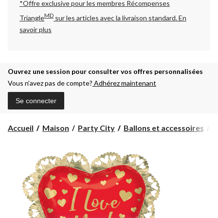
*Offre exclusive pour les membres Récompenses
MD
Triangle
sur les articles avec la livraison standard.
En
savoir plus
Ouvrez une session pour consulter vos offres personnalisées
Vous n’avez pas de compte?
Adhérez maintenant
Se connecter
Accueil
Maison
Party City
Ballons et accessoires
B