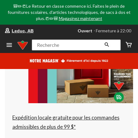
🎒✏️📒Le Retour en classe commence ici. Faites le plein de
fournitures scolaires, d'articles technologiques, de sacs à dos et
plus.📒✏️🎒
Magasinez maintenant
votre
Ouvert
⋅ Fermeture à 22:00
Leduc, AB
magasin
préféré
est
Recherche
Leduc,
AB,
courament
Ouvert,
Fermeture
à
à
22:00
cliquer
pour
changer
Expédition locale gratuite pour les commandes
admissibles de plus de 99 $*