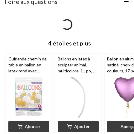
Foire aux questions
4 étoiles et plus
Guirlande chemin de
Ballons en latex à
Ballon en alum
table en ballon en
sculpter animal,
satiné, choix 
latex rond avec
multicolore, 11 po,
couleurs, 17 p
confettis,
paq. 25, pour fête
coeur, gonfla
or/argent/blanc, 5 x 9
d'anniversaire
hélium compris
po, paq. 40, pour veille
anniversaire/S
du jour de l'An/remise
Valentin/occa
des diplômes
spéciale
Ajouter
Ajouter
Aperç