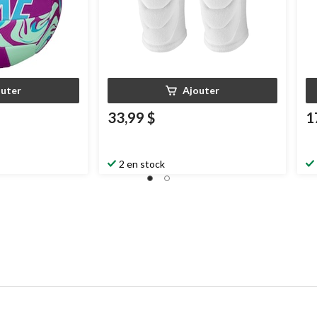
outer
Ajouter
33,99 $
1
2 en stock