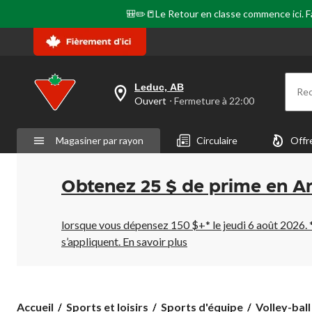
🎒✏️📒Le Retour en classe commence ici. Fai
Leduc, AB
Re
votre
Ouvert
⋅ Fermeture à 22:00
magasin
préféré
est
Magasiner par rayon
Circulaire
Offr
Leduc,
AB,
courament
Ouvert,
Obtenez 25 $ de prime en A
Fermeture
à
à
22:00
lorsque vous dépensez 150 $+* le jeudi 6 août 2026. 
cliquer
s’appliquent.
En savoir plus
pour
changer
Accueil
Sports et loisirs
Sports d'équipe
Volley-ball