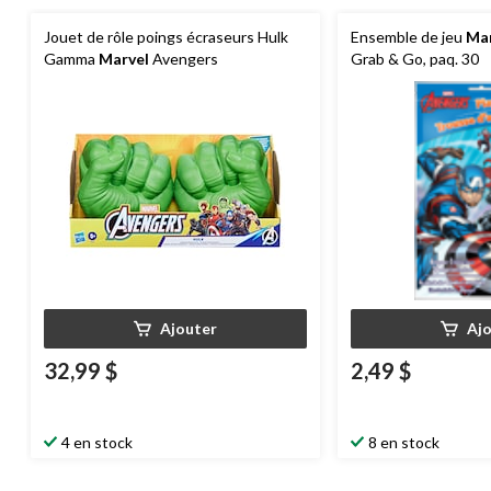
Jouet de rôle poings écraseurs Hulk
Ensemble de jeu
Mar
Gamma
Marvel
Avengers
Grab & Go, paq. 30
Ajouter
Aj
32,99 $
2,49 $
4 en stock
8 en stock