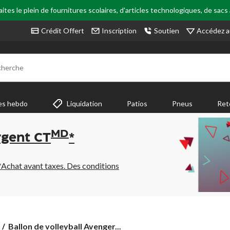
tes le plein de fournitures scolaires, d'articles technologiques, de sacs
Accédez a
Crédit Offert
Inscription
Soutien
cherche
es hebdo
Liquidation
Patios
Pneus
Ret
MD
rgent CT
*
*Achat avant taxes. Des conditions
Ballon
Ballon de volleyball Avenger...