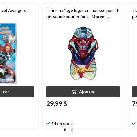
vel
Avengers
Traîneau/luge léger en mousse pour 1
Tr
personne pour enfants
Marvel
pe
Spiderman avec poignées
av
outer
Ajouter
29,99 $
7
14 en stock