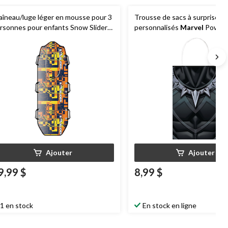
aîneau/luge léger en mousse pour 3
Trousse de sacs à surprises
rsonnes pour enfants Snow Slider
personnalisés
Marvel
Powers
ec poignées et cordon
paq. 8
Ajouter
Ajouter
9,99 $
8,99 $
1 en stock
En stock en ligne