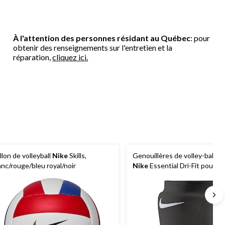
À l'attention des personnes résidant au Québec
: pour
obtenir des renseignements sur l'entretien et la
réparation,
cliquez ici.
llon de volleyball
Nike
Skills,
Genouillères de volley-ball u
anc/rouge/bleu royal/noir
Nike
Essential Dri-Fit pour adu
M/L