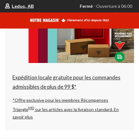
votre
Fermé
⋅ Ouverture à 06:00
Leduc, AB
magasin
préféré
est
Leduc,
AB,
courament
Fermé,
Ouverture
à
à
06:00
cliquer
pour
changer
Expédition locale gratuite pour les commandes
admissibles de plus de 99 $*
*Offre exclusive pour les membres Récompenses
MD
Triangle
sur les articles avec la livraison standard.
En
savoir plus