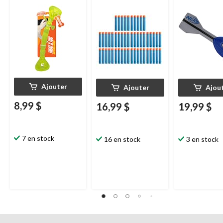
synthétique, b
taille 12
Ajouter
Ajouter
Ajou
8,99 $
16,99 $
19,99 $
7 en stock
16 en stock
3 en stock