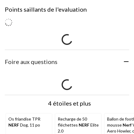
Points saillants de l'evaluation
Foire aux questions
4 étoiles et plus
Os friandise TPR
Recharge de 50
Ballon de foot
NERF
Dog, 11 po
fléchettes
NERF
Elite
mousse
Nerf
V
2.0
Aero Howler, c