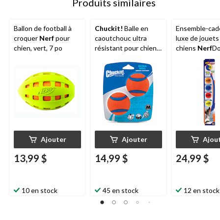
Produits similaires
Ballon de football à
Chuckit!
Balle en
Ensemble-cad
croquer
Nerf
pour
caoutchouc ultra
luxe de jouets
chien, vert, 7 po
résistant pour chiens,
chiens
Nerf
Do
moyenne, orange
lanceur et ball
5
Ajouter
Ajouter
Ajou
13,99 $
14,99 $
24,99 $
10 en stock
45 en stock
12 en stock