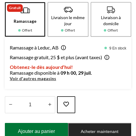
Gratuit
Livraison le même
Livraison à
Ramassage
jour
domicile
Offert
Offert
Offert
Ramassage à Leduc, AB
9 En stock
Ramassage gratuit, 25 $ et plus (avant taxes)
Obtenez-le dès aujourd’hui!
Ramassage disponible à
09 h 00, 29 juil.
Voir d'autres magasins
Quantité
mise
à
Ajouter au panier
Acheter maintenant
jour