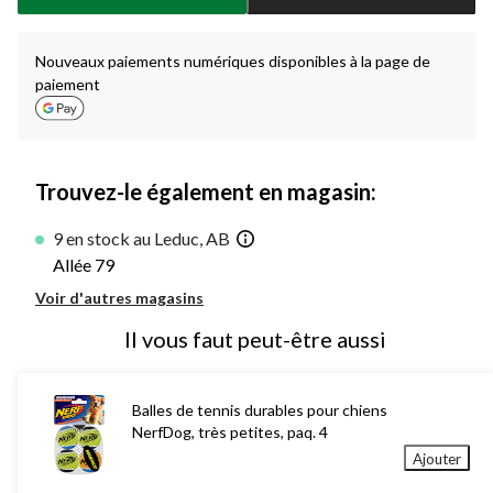
à
1
Nouveaux paiements numériques disponibles à la page de
paiement
Trouvez-le également en magasin:
9 en stock au Leduc, AB
Allée 79
Voir d'autres magasins
Il vous faut peut-être aussi
Balles de tennis durables pour chiens
NerfDog, très petites, paq. 4
Ajouter