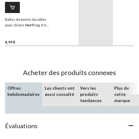
Balles de tennis durables
pour chiens
Nerf
Dog, très
petites, paq. 4
8,99 $
Acheter des produits connexes
Offres
Les clients ont
Vers les
Plus de
hebdomadaires
aussi consulté
produits
cette
tendances
marque
Évaluations