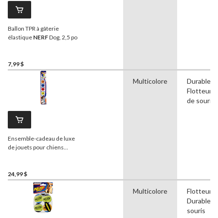
Ballon TPR à gâterie
élastique
NERF
Dog, 2,5 po
7,99 $
Multicolore
Durable,
Flotteurs,
de souris
Ensemble-cadeau de luxe
de jouets pour chiens
Nerf
Dog avec lanceur et
balles, paq. 5
24,99 $
Multicolore
Flotteurs,
Durable, B
souris