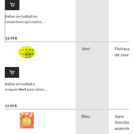
Ballon de football en
caoutchouc qui couine
pour chiens
Nerf
,
moyen/grand, vert
13,99 $
Vert
Flotteurs,
de souris, 
Ballon de football à
croquer
Nerf
pour chien,
vert, 7 po
13,99 $
Bleu
Sans
fonctionna
avancées