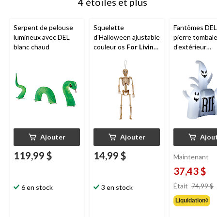
4 étoiles et plus
Serpent de pelouse
Squelette
Fantômes DEL
lumineux avec DEL
d'Halloween ajustable
pierre tombal
blanc chaud
couleur os
For Living
,
d'extérieur
15 po
d'Halloween
F
Living
, 5,5 pi
Ajouter
Ajouter
Ajou
119,99 $
14,99 $
Maintenant
37,43 $
Était
74,99 $
6 en stock
3 en stock
Liquidation◊