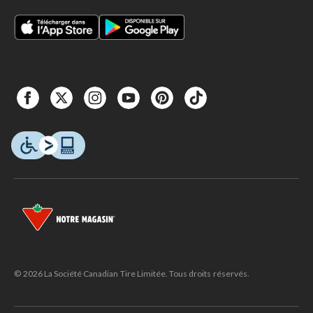
© 2026 La Société Canadian Tire Limitée. Tous droits réservés.