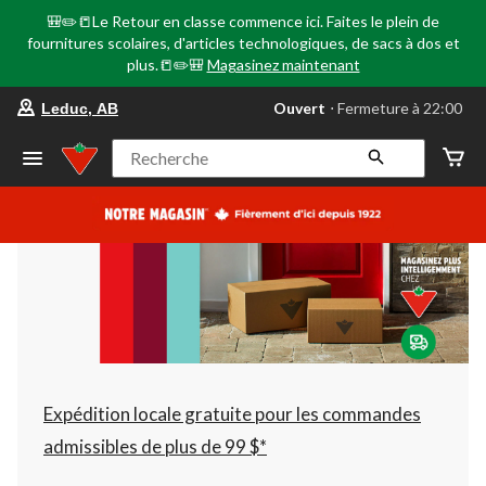
🎒✏️📒Le Retour en classe commence ici. Faites le plein de
fournitures scolaires, d'articles technologiques, de sacs à dos et
plus.📒✏️🎒
Magasinez maintenant
votre
Ouvert
⋅ Fermeture à 22:00
Leduc, AB
magasin
préféré
est
Recherche
Leduc,
AB,
courament
Ouvert,
Fermeture
à
à
22:00
cliquer
pour
changer
Expédition locale gratuite pour les commandes
admissibles de plus de 99 $*