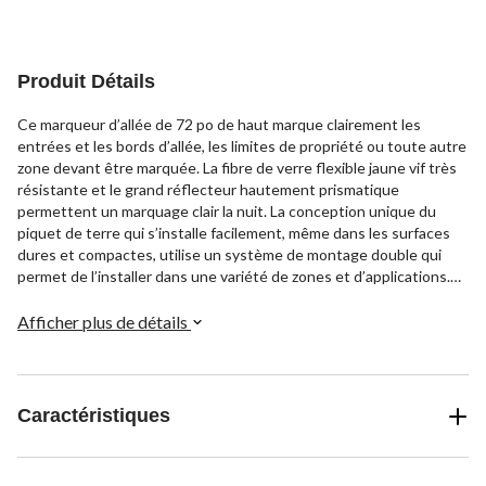
Produit Détails
Ce marqueur d’allée de 72 po de haut marque clairement les
entrées et les bords d’allée, les limites de propriété ou toute autre
zone devant être marquée. La fibre de verre flexible jaune vif très
résistante et le grand réflecteur hautement prismatique
permettent un marquage clair la nuit. La conception unique du
piquet de terre qui s’installe facilement, même dans les surfaces
dures et compactes, utilise un système de montage double qui
permet de l’installer dans une variété de zones et d’applications.
Le marqueur est résistant au soleil, à la pluie, au froid et à d’autres
événements liés aux conditions météorologiques.
Afficher plus de détails
Caractéristiques