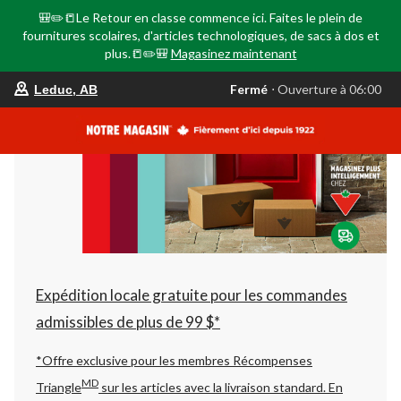
🎒✏️📒Le Retour en classe commence ici. Faites le plein de
fournitures scolaires, d'articles technologiques, de sacs à dos et
plus.📒✏️🎒
Magasinez maintenant
votre
Fermé
⋅ Ouverture à 06:00
Leduc, AB
magasin
préféré
est
Leduc,
AB,
courament
Fermé,
Ouverture
à
à
06:00
cliquer
pour
changer
Expédition locale gratuite pour les commandes
admissibles de plus de 99 $*
*Offre exclusive pour les membres Récompenses
MD
Triangle
sur les articles avec la livraison standard.
En