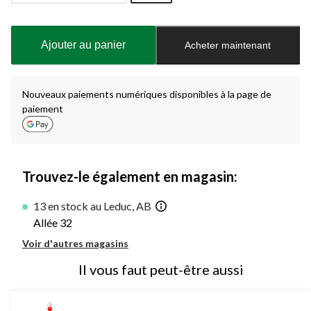
Quantité
mise
à
Ajouter au panier
Acheter maintenant
jour
à
1
Nouveaux paiements numériques disponibles à la page de
paiement
Trouvez-le également en magasin:
13 en stock au Leduc, AB
Allée 32
Voir d'autres magasins
Il vous faut peut-être aussi