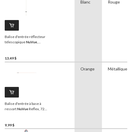
Blanc
Rouge
Balise d'entrée réflecteur
télescopique
NuVue
,
rouge/blanc, 46 po à 72 po
13,49 $
Orange
Métallique
Balise d'entrée à base à
ressort
NuVue
Reflex, 72
po, orange
9,99 $