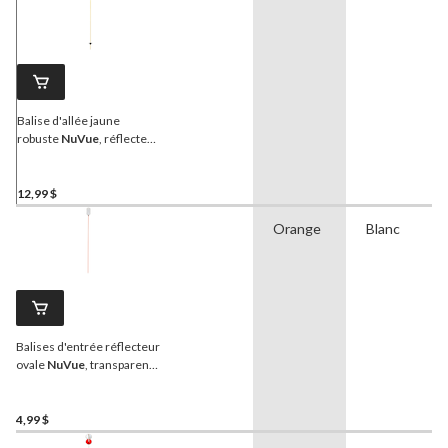
Balise d'allée jaune
robuste
NuVue
, réflecteur
rouge, piquet double, 72 po
12,99 $
Orange
Blanc
Balises d'entrée réflecteur
ovale
NuVue
, transparent,
36 po
4,99 $