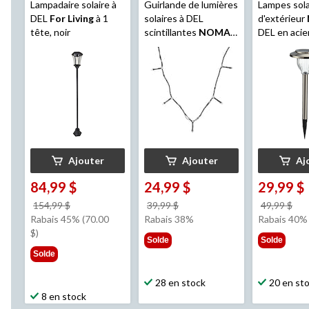
Lampadaire solaire à
Guirlande de lumières
Lampes sola
DEL
For Living
à 1
solaires à DEL
d'extérieur
tête, noir
scintillantes
NOMA
,
DEL en acie
blanc chaud,
inoxydable 
intérieur/extérieur, 25
et sentier, 
m
paq. 10
Ajouter
Ajouter
Aj
84,99 $
24,99 $
29,99 $
prix
prix
pri
154,99 $
39,99 $
49,99 $
était
était
éta
Rabais 45% (70.00
Rabais 38%
Rabais 40%
154,99 $
39,99 $
49,
$)
Solde
Solde
Solde
28 en stock
20 en st
8 en stock