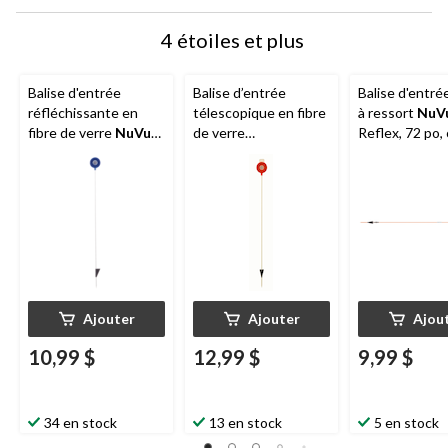
4 étoiles et plus
Balise d'entrée
Balise d’entrée
Balise d'entré
réfléchissante en
télescopique en fibre
à ressort
NuV
fibre de verre
NuVue
,
de verre
Reflex, 72 po,
robuste, bleu/blanc,
réfléchissante
46 po
NuVue
, robuste,
rouge/blanc, 46 po
Ajouter
Ajouter
Ajou
10,99 $
12,99 $
9,99 $
34 en stock
13 en stock
5 en stock