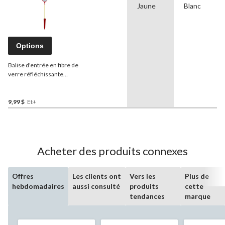
Jaune
Blanc
Options
Balise d'entrée en fibre de
verre réfléchissante
NuVue
, robuste,
rouge/jaune, 58 po
9,99 $
Et+
Acheter des produits connexes
Offres
Les clients ont
Vers les
Plus de
hebdomadaires
aussi consulté
produits
cette
tendances
marque