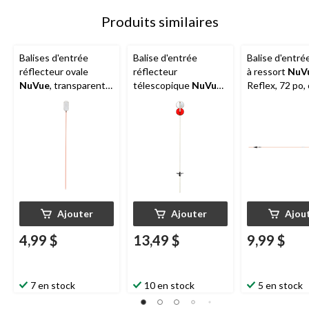
Produits similaires
Balises d'entrée
Balise d'entrée
Balise d'entré
réflecteur ovale
réflecteur
à ressort
NuV
NuVue
, transparent,
télescopique
NuVue
,
Reflex, 72 po,
36 po
rouge/blanc, 46 po à
72 po
Ajouter
Ajouter
Ajou
4,99 $
13,49 $
9,99 $
7 en stock
10 en stock
5 en stock