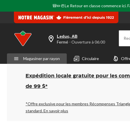
🎒✏️📒Le Retour en classe commence ici. Fai
Leduc, AB
Re
votre
Fermé
⋅ Ouverture à 06:00
magasin
préféré
est
Magasiner par rayon
Circulaire
Offr
Leduc,
AB,
courament
Fermé,
Expédition locale gratuite pour les co
Ouverture
à
de 99 $*
à
06:00
cliquer
pour
*Offre exclusive pour les membres Récompenses Triangl
changer
standard.
En savoir plus