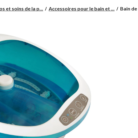
Bain
s et soins de la p...
Accessoires pour le bain et ...
Bain de
de
pieds
de
luxe
Homedic
hydroma
et
vibroma