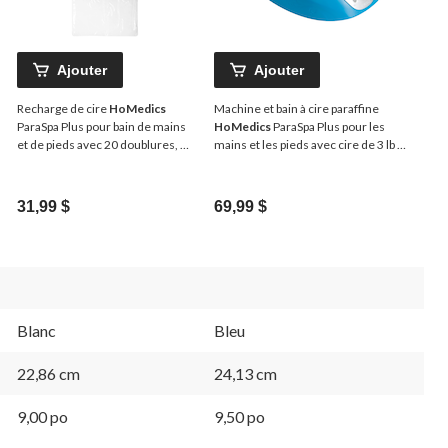
Ajouter
Ajouter
Recharge de cire
HoMedics
Machine et bain à cire paraffine
ParaSpa Plus pour bain de mains
HoMedics
ParaSpa Plus pour les
et de pieds avec 20 doublures, 1
mains et les pieds avec cire de 3 lb et
lb, paq. 2
20 doublures
31,99 $
69,99 $
Blanc
Bleu
22,86 cm
24,13 cm
9,00 po
9,50 po