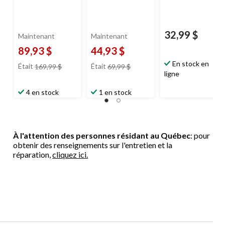
32,99 $
Maintenant
Maintenant
89,93 $
44,93 $
prix
prix
En stock en
Était
169,99 $
Était
69,99 $
était
était
ligne
169,99 $
69,99 $
4 en stock
1 en stock
À l'attention des personnes résidant au Québec
: pour
obtenir des renseignements sur l'entretien et la
réparation,
cliquez ici.