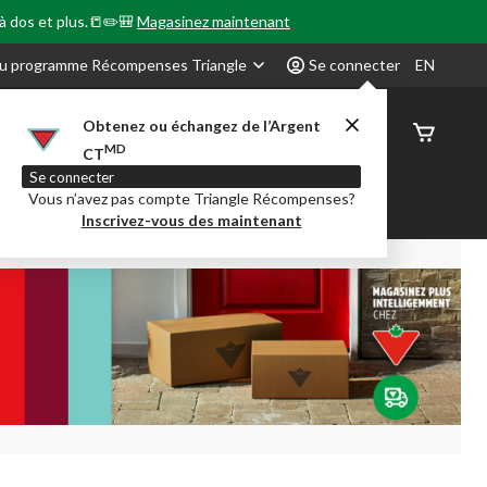
 à dos et plus.📒✏️🎒
Magasinez maintenant
u programme Récompenses Triangle
Se connecter
EN
Obtenez ou échangez de l’Argent
État de
MD
CT
command
Se connecter
Vous n’avez pas compte Triangle Récompenses?
our en Classe
Party City
Centre-auto
Inscrivez-vous des maintenant