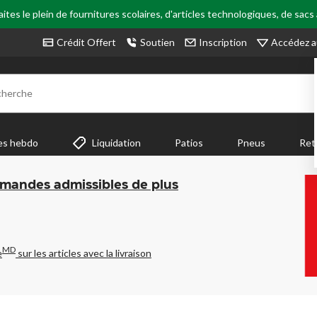
tes le plein de fournitures scolaires, d'articles technologiques, de sacs
Accédez a
Crédit Offert
Soutien
Inscription
cherche
es hebdo
Liquidation
Patios
Pneus
Ret
mmandes admissibles de plus
MD
e
sur les articles avec la livraison