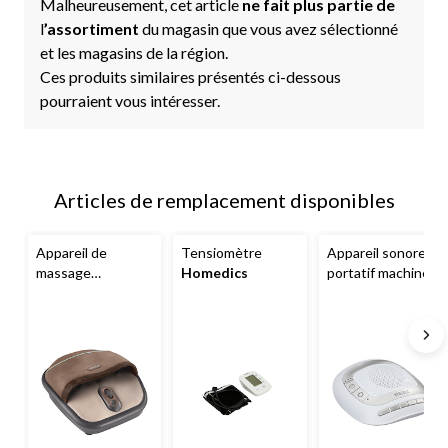
Malheureusement, cet article
ne fait plus partie de
l
’assortiment
du magasin que vous avez sélectionné
et les magasins de la région.
Ces produits similaires présentés ci-dessous
pourraient vous intéresser.
Articles de remplacement disponibles
Appareil de
Tensiomètre
Appareil sonore
massage
Homedics
portatif machine à
électrique pour les
bruit blanc pour le
pieds
HoMedics
sommeil
Air Pro
HoMedics
compression et
SoundSpa
Shiatsu avec
Rejuvenate avec
chaleur
minuterie d'arrêt
automatique