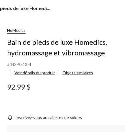
 pieds de luxe Homedi...
HoMedics
s,
Bain de pieds de luxe Homedics,
ssage
hydromassage et vibromassage
ssage
#043-9513-4
Voir détails du produit
Objets similaires
92,99 $
Inscrivez-vous aux alertes de soldes