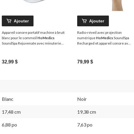
Ajouter
Ajouter
Appareil sonore portatif machine à bruit
Radio-réveil avec projection
blanc pour le sommeil
HoMedics
numérique
HoMedics
SoundSpa
SoundSpa Rejuvenate avec minuterie
Recharged et appareil sonore avec
d'arrêt automatique
bruit blanc
32,99 $
79,99 $
Blanc
Noir
17,48 cm
19,38 cm
6,88 po
7,63 po