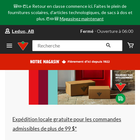
🎒✏️📒Le Retour en classe commence ici. Faites le plein de
fournitures scolaires, d'articles technologiques, de sacs à dos et
plus.📒✏️🎒
Magasinez maintenant
votre
Fermé
⋅ Ouverture à 06:00
Leduc, AB
magasin
préféré
est
Recherche
Leduc,
AB,
courament
Fermé,
Ouverture
à
à
06:00
cliquer
pour
changer
Expédition locale gratuite pour les commandes
admissibles de plus de 99 $*