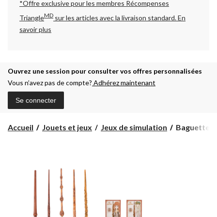
*Offre exclusive pour les membres Récompenses
MD
Triangle
sur les articles avec la livraison standard.
En
savoir plus
Ouvrez une session pour consulter vos offres personnalisées
Vous n’avez pas de compte?
Adhérez maintenant
Se connecter
Baguette
Accueil
Jouets et jeux
Jeux de simulation
Baguette m
magique
Harry
Potter
authentique
avec
carte
de
sortilège
à