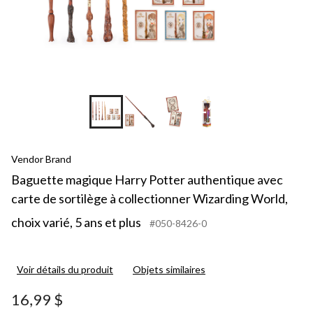
collectionne
Wizarding
World,
choix
varié,
5
ans
et
+1
plus
Vendor Brand
Baguette magique Harry Potter authentique avec
carte de sortilège à collectionner Wizarding World,
choix varié, 5 ans et plus
#050-8426-0
Voir détails du produit
Objets similaires
16,99 $