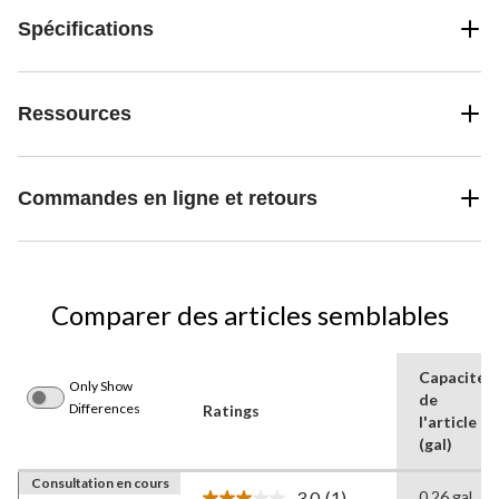
Spécifications
Ressources
Commandes en ligne et retours
Comparer des articles semblables
Capacité
Only Show
de
Differences
Ratings
l'article
(gal)
Consultation en cours
3.0
(1)
0,26 gal