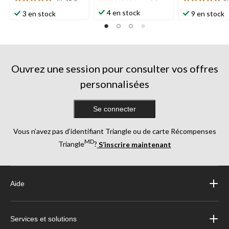
5.0
4.9
5.0
étoile(s)
étoile(s)
étoile(s)
4 en stock
3 en stock
9 en stock
sur
sur
sur
5.
5.
5.
1
14
1
évaluation
évaluations
évaluation
Ouvrez une session pour consulter vos offres
personnalisées
Se connecter
Vous n’avez pas d’identifiant Triangle ou de carte Récompenses
MD
Triangle
?
S’inscrire maintenant
Aide
Services et solutions