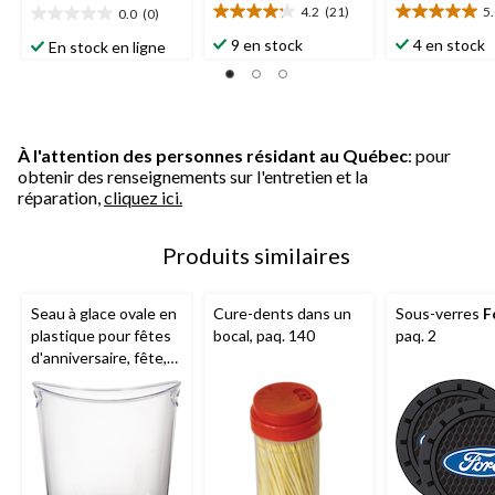
4.2
(21)
5
0.0
(0)
4.2
5.0
0.0
étoile(s)
étoile(s)
étoile(s)
9 en stock
4 en stock
En stock en ligne
sur
sur
sur
5.
5.
5.
21
1
évaluations
évaluation
À l'attention des personnes résidant au Québec
: pour
obtenir des renseignements sur l'entretien et la
réparation,
cliquez ici.
Produits similaires
Seau à glace ovale en
Cure-dents dans un
Sous-verres
F
plastique pour fêtes
bocal, paq. 140
paq. 2
d'anniversaire, fête,
anniversaire,
transparent, 9 x 7 po