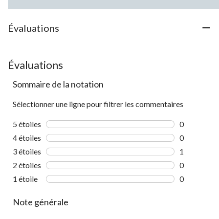
1
22
évaluation
évaluation
Évaluations
Évaluations
Sommaire de la notation
Sélectionner une ligne pour filtrer les commentaires
5 étoiles
étoiles
0
0 commentai
4 étoiles
étoiles
0
0 commentai
3 étoiles
étoiles
1
1 commentai
2 étoiles
étoiles
0
0 commentai
1 étoile
étoiles
0
0 commentai
Note générale