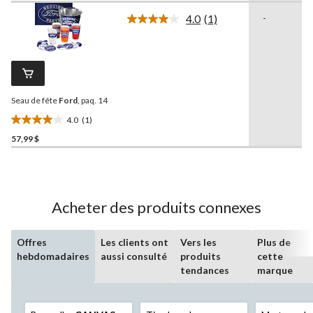
sur
4.0
(1)
-
5.
Lire
1
8
commentaire.
évaluations
Lien
vers
la
même
Seau de fête
Ford
, paq. 14
page.
4.0
(1)
4.0
57,99 $
étoile(s)
sur
5.
1
évaluation
Acheter des produits connexes
Offres
Les clients ont
Vers les
Plus de
hebdomadaires
aussi consulté
produits
cette
tendances
marque