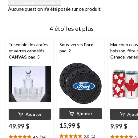
Poser la première question
Aucune question n'a été posée sur ce produit.
4 étoiles et plus
Ensemble de carafes
Sous-verres
Ford
,
Manchon couv
et verres cannelés
paq. 2
boisson, fête 
CANVAS
, paq. 5
Canada, variés
Ajouter
Ajouter
Ajou
15,99 $
49,99 $
9,99 $
5.0
(1)
4.9
(14)
5