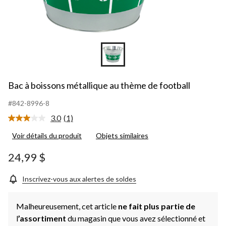
Bac à boissons métallique au thème de football
#842-8996-8
3.0
(1)
Lire
1
Voir détails du produit
Objets similaires
commentaire.
Lien
vers
24,99 $
la
même
page.
Inscrivez-vous aux alertes de soldes
Malheureusement, cet article
ne fait plus partie de
l
’assortiment
du magasin que vous avez sélectionné et