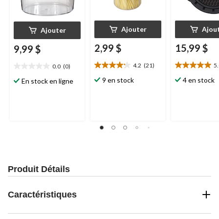
Ajouter
Ajou
Ajouter
2,99 $
15,99 $
9,99 $
4.2
(21)
5
0.0
(0)
4.2
5.0
0.0
étoile(s)
étoile(s)
étoile(s)
9 en stock
4 en stock
En stock en ligne
sur
sur
sur
5.
5.
5.
21
1
évaluations
évaluation
Produit Détails
Caractéristiques