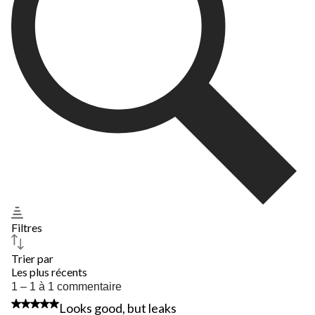
Filtres
Trier par
Les plus récents
1
1 – 1 à 1 commentaire
à
3 étoile(s) sur 5.
Looks good, but leaks
1