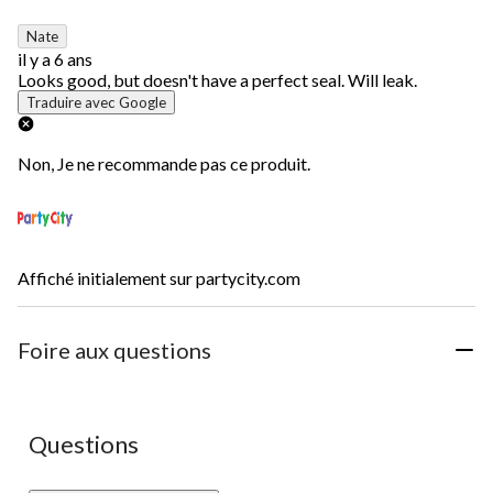
à
1
Nate
commentaire.
il y a 6 ans
Looks good, but doesn't have a perfect seal. Will leak.
Traduire avec Google
Non, Je ne recommande pas ce produit.
Affiché initialement sur partycity.com
Foire aux questions
Aucune question n'a été posée sur ce produit.
Questions