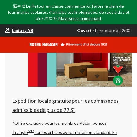
🎒✏️📒Le Retour en classe commence ici. Faites le plein de
fournitures scolaires, d'articles technologiques, de sacs à dos et
plus.📒✏️🎒
Magasinez maintenant
votre
Ouvert
⋅ Fermeture à 22:00
Leduc, AB
magasin
préféré
est
Leduc,
AB,
courament
Ouvert,
Fermeture
à
à
22:00
cliquer
pour
changer
Expédition locale gratuite pour les commandes
admissibles de plus de 99 $*
*Offre exclusive pour les membres Récompenses
MD
Triangle
sur les articles avec la livraison standard.
En