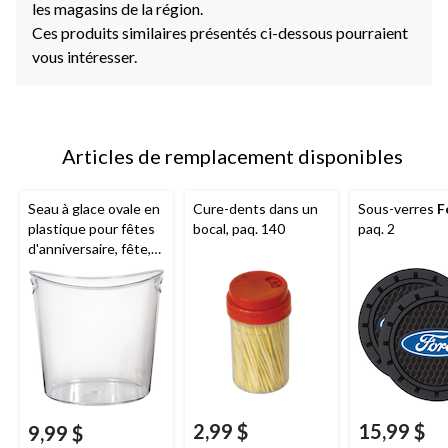
les magasins de la région.
Ces produits similaires présentés ci-dessous pourraient
vous intéresser.
Articles de remplacement disponibles
Seau à glace ovale en
Cure-dents dans un
Sous-verres
F
plastique pour fêtes
bocal, paq. 140
paq. 2
d'anniversaire, fête,
anniversaire,
transparent, 9 x 7 po
2,99 $
15,99 $
9,99 $