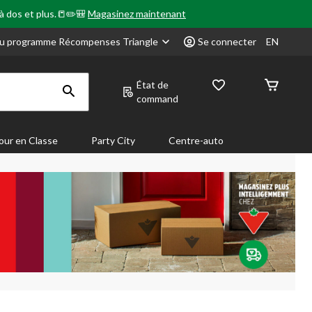
 à dos et plus.📒✏️🎒
Magasinez maintenant
u programme Récompenses Triangle
Se connecter
EN
État de
command
our en Classe
Party City
Centre-auto