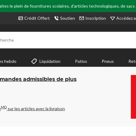
tes le plein de fournitures scolaires, d'articles technologiques, de sacs
Accédez a
Crédit Offert
Soutien
Inscription
cherche
es hebdo
Liquidation
Patios
Pneus
Ret
mmandes admissibles de plus
MD
e
sur les articles avec la livraison