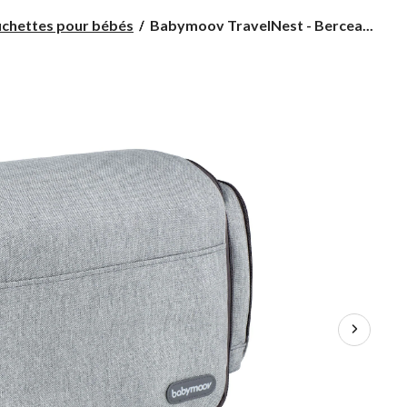
Babymoov
chettes pour bébés
Babymoov TravelNest - Bercea...
TravelNest
-
Berceau
portatif
3-
en-
1