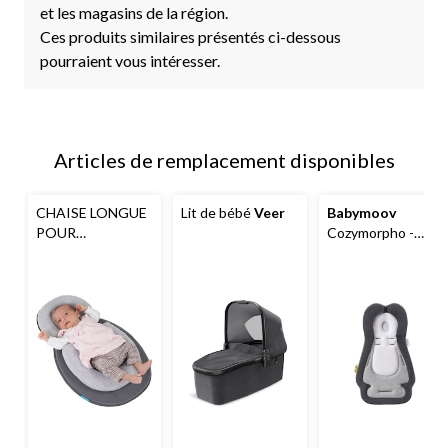
et les magasins de la région.
Ces produits similaires présentés ci-dessous
pourraient vous intéresser.
Articles de remplacement disponibles
CHAISE LONGUE
Lit de bébé
Veer
Babymoov
POUR
Cozymorpho -
NOUVEAU-NÉ
Coussin de
SOCOSY
positionnement
pour nouveau-né,
fumé