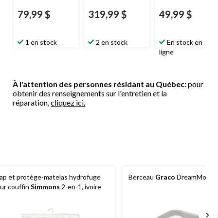
79,99 $
319,99 $
49,99 $
1 en stock
2 en stock
En stock en
ligne
À l'attention des personnes résidant au Québec
: pour
obtenir des renseignements sur l'entretien et la
réparation,
cliquez ici.
ap et protège-matelas hydrofuge
Berceau
Graco
DreamMore
ur couffin
Simmons
2-en-1, ivoire