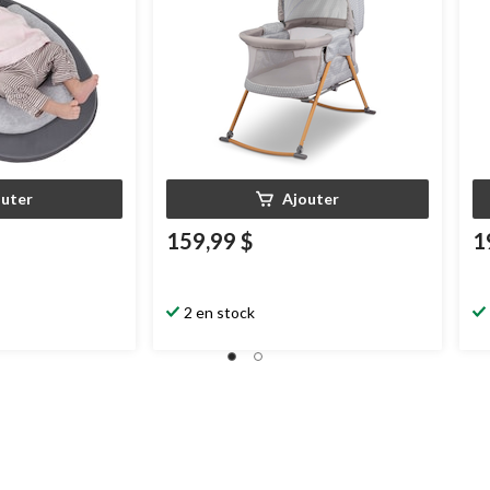
outer
Ajouter
159,99 $
1
2 en stock