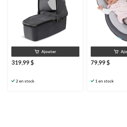
Ajouter
Aj
319,99 $
79,99 $
2 en stock
1 en stock