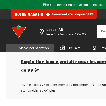
🎒✏️📒Le Retour en classe commence ici. Fai
Leduc, AB
Re
votre
Fermé
⋅ Ouverture à 06:00
magasin
préféré
est
Magasiner par rayon
Circulaire
Offr
Leduc,
AB,
courament
Fermé,
Expédition locale gratuite pour les co
Ouverture
à
de 99 $*
à
06:00
cliquer
pour
*Offre exclusive pour les membres Récompenses Triangl
changer
standard.
En savoir plus