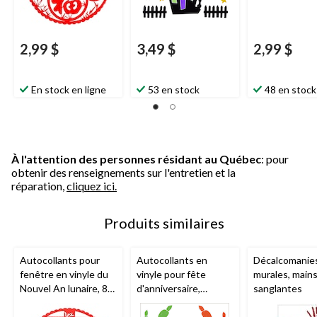
l'Halloween
l'Halloween
2,99 $
3,49 $
2,99 $
En stock en ligne
53 en stock
48 en stock
À l'attention des personnes résidant au Québec
: pour
obtenir des renseignements sur l'entretien et la
réparation,
cliquez ici.
Produits similaires
Autocollants pour
Autocollants en
Décalcomanie
fenêtre en vinyle du
vinyle pour fête
murales, main
Nouvel An lunaire, 8
d'anniversaire,
sanglantes
po, paq. 4
empreinte de
dinosaure, paq. 10