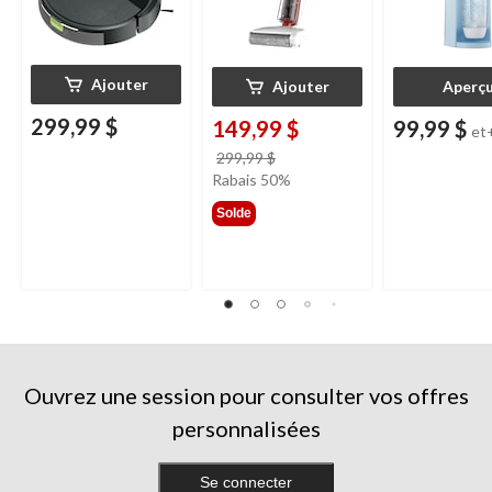
Ajouter
Ajouter
Aperç
299,99 $
149,99 $
99,99 $
et
prix
299,99 $
était
Rabais 50%
299,99 $
Solde
Ouvrez une session pour consulter vos offres
personnalisées
Se connecter