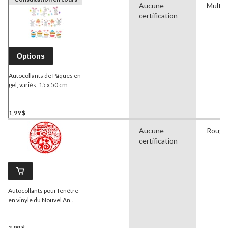
Aucune
Multic
certification
Options
Autocollants de Pâques en
gel, variés, 15 x 50 cm
1,99 $
Aucune
Rouge
certification
Autocollants pour fenêtre
en vinyle du Nouvel An
lunaire, 8 po, paq. 4
2,99 $