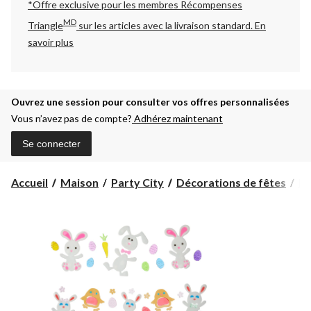
*Offre exclusive pour les membres Récompenses
MD
Triangle
sur les articles avec la livraison standard.
En
savoir plus
Ouvrez une session pour consulter vos offres personnalisées
Vous n’avez pas de compte?
Adhérez maintenant
Se connecter
Accueil
Maison
Party City
Décorations de fêtes
Dé