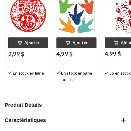
Ajouter
Ajouter
Ajou
2,99 $
4,99 $
4,99 $
En stock en ligne
En stock en ligne
55 en stock
Produit Détails
Caractéristiques