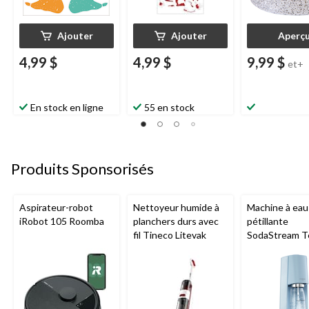
Ajouter
Ajouter
Aperç
4,99 $
4,99 $
9,99 $
et+
En stock en ligne
55 en stock
Produits Sponsorisés
Aspirateur-robot
Nettoyeur humide à
Machine à eau
iRobot 105 Roomba
planchers durs avec
pétillante
fil Tineco Litevak
SodaStream T