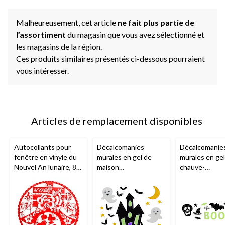
Malheureusement, cet article
ne fait plus partie de
l
’assortiment
du magasin que vous avez sélectionné et
les magasins de la région.
Ces produits similaires présentés ci-dessous pourraient
vous intéresser.
Articles de remplacement disponibles
Autocollants pour
Décalcomanies
Décalcomanie
fenêtre en vinyle du
murales en gel de
murales en gel
Nouvel An lunaire, 8
maison
chauve-
po, paq. 4
hantée/citrouilles/fan
souris/crâne/a
tômes
For Living
,
/citrouille
For 
multicolore,
multicolore, pa
décorations
décorations
d'intérieur pour
d'intérieur po