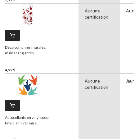
Aucune
Autre
certification
Décalcomanies murales,
mains sanglantes
4,99 $
Aucune
Jaune
certification
Autocollants en vinyle pour
fête d'anniversaire,
empreinte de dinosaure,
paq. 10