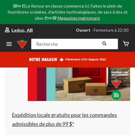
🎒✏️📒Le Retour en classe commence ici. Faites le plein de
fournitures scolaires, d'articles technologiques, de sacs à dos et
plus.📒✏️🎒
Magasinez maintenant
votre
Ouvert
⋅ Fermeture à 22:00
Leduc, AB
magasin
préféré
est
Recherche
Leduc,
AB,
courament
Ouvert,
Fermeture
à
à
22:00
cliquer
pour
changer
Expédition locale gratuite pour les commandes
admissibles de plus de 99 $*