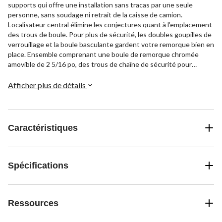
supports qui offre une installation sans tracas par une seule
personne, sans soudage ni retrait de la caisse de camion.
Localisateur central élimine les conjectures quant à l'emplacement
des trous de boule. Pour plus de sécurité, les doubles goupilles de
verrouillage et la boule basculante gardent votre remorque bien en
place. Ensemble comprenant une boule de remorque chromée
amovible de 2 5/16 po, des trous de chaîne de sécurité pour
l'alignement avec les rails de caisse de camion, un anneau de
finition chromé, un couvre-trou en caoutchouc pour prévenir la
Afficher plus de détails
corrosion, une poignée robuste de 3/8 po de diamètre, des
boucles de chaîne de sécurité de 5/8 po et de la quincaillerie de
catégorie 8. Trousse protégée par un fini peint par poudrage au
carbure durable et testée pour la sécurité conformément à la
Caractéristiques
norme SAE J2638.
Spécifications
Ressources