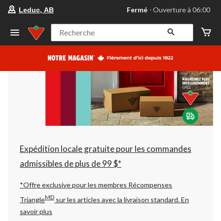
votre
Fermé
⋅ Ouverture à 06:00
Leduc, AB
magasin
préféré
est
Recherche
Leduc,
AB,
courament
Fermé,
Ouverture
à
à
06:00
cliquer
pour
changer
Expédition locale gratuite pour les commandes
admissibles de plus de 99 $*
*Offre exclusive pour les membres Récompenses
MD
Triangle
sur les articles avec la livraison standard.
En
savoir plus