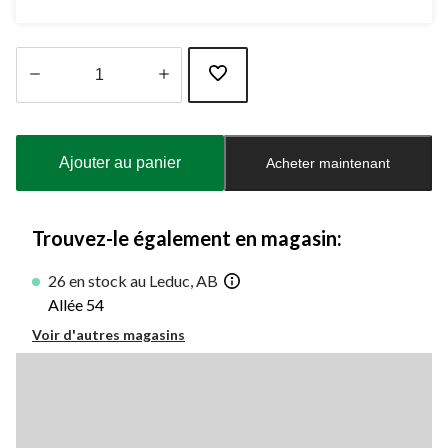
Quantité
mise
à
Ajouter au panier
Acheter maintenant
jour
à
1
Trouvez-le également en magasin:
26 en stock au Leduc, AB
Allée 54
Voir d'autres magasins