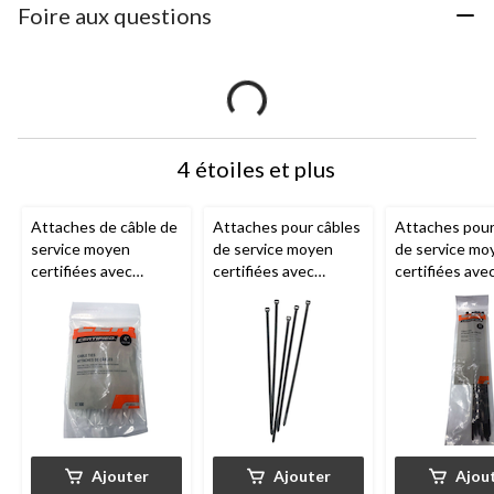
Foire aux questions
4 étoiles et plus
Attaches de câble de
Attaches pour câbles
Attaches pour
service moyen
de service moyen
de service mo
certifiées avec
certifiées avec
certifiées ave
résistance à la
résistance à la
résistance à la
traction de 50 lb,
traction de 50 lbs,
traction de 50 
homologation UL,
homologuées UL,
homologuées 
blanc, 4 po, paq. 100
noires, 7,5 po, paq.
noires, 11 po,
100
Ajouter
Ajouter
Ajou