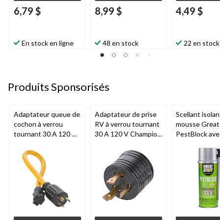
6,79 $
8,99 $
4,49 $
En stock en ligne
48 en stock
22 en stock
Produits Sponsorisés
Adaptateur queue de
Adaptateur de prise
Scellant isolan
cochon à verrou
RV à verrou tournant
mousse Great 
tournant 30 A 120 V
30 A 120 V Champion
PestBlock ave
Champion L5-30P,
L5-30P
distributeur
60,96 cm (24 po)
intelligent, us
intérieur/extér
oz