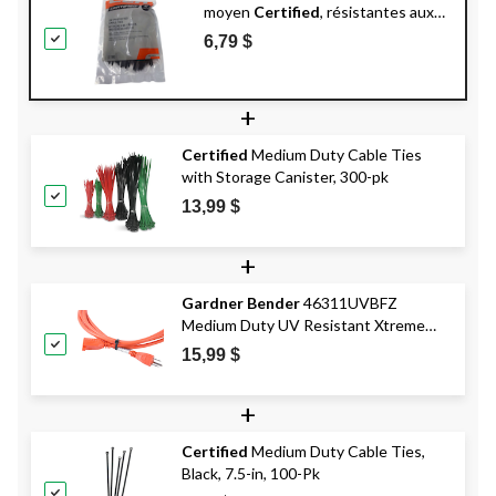
moyen
Certified
, résistantes aux
rayons UV et à la rupture de 18 lb,
6,79 $
homologuées UL, noir, 4 po, paq.
100
+
Certified
Medium Duty Cable Ties
with Storage Canister, 300-pk
13,99 $
+
Gardner Bender
46311UVBFZ
Medium Duty UV Resistant Xtreme
Cable Ties, Black, 11-in, 100-pk
15,99 $
+
Certified
Medium Duty Cable Ties,
Black, 7.5-in, 100-Pk