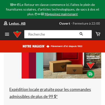
🎒✏️📒Le Retour en classe commence ici. Faites le plein de
fournitures scolaires, d'articles technologiques, de sacs à dos et
plus.📒✏️🎒
Magasinez maintenant
votre
Ouvert
⋅ Fermeture à 22:00
Leduc, AB
magasin
préféré
est
Recherche
Leduc,
AB,
courament
Ouvert,
Fermeture
à
à
22:00
cliquer
pour
changer
Expédition locale gratuite pour les commandes
admissibles de plus de 99 $*