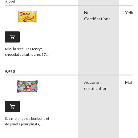
multicolore, 375 g,
5,99 $
friandises pour
No
Yellow
l'Halloween
Certifications
Mini barres Oh Henry!,
chocolat au lait, jaune, 375
g, paq. 25, friandises pour
l'Halloween
9,99 $
Aucune
Multic
certification
Sac mélange de bonbons et
de jouets pour pinata,
Tootsie/Dubble
Bubble/Rockets,