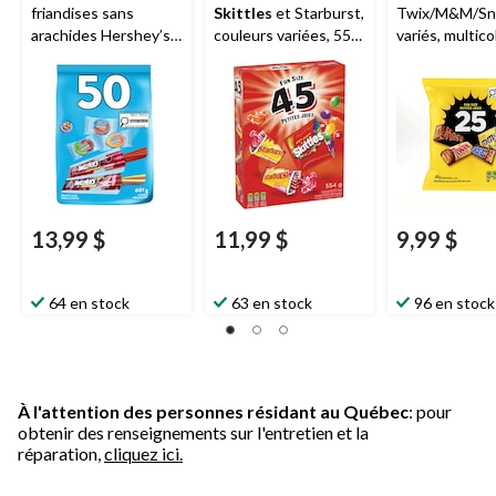
friandises sans
Skittles
et Starburst,
Twix/M&M/Sni
arachides Hershey’s,
couleurs variées, 554
variés, multico
paq. 50
g, paq. 45, friandises
292 g, paq. 25
pour l'Halloween
friandises pou
l'Halloween
13,99 $
11,99 $
9,99 $
64 en stock
63 en stock
96 en stock
À l'attention des personnes résidant au Québec
: pour
obtenir des renseignements sur l'entretien et la
réparation,
cliquez ici.