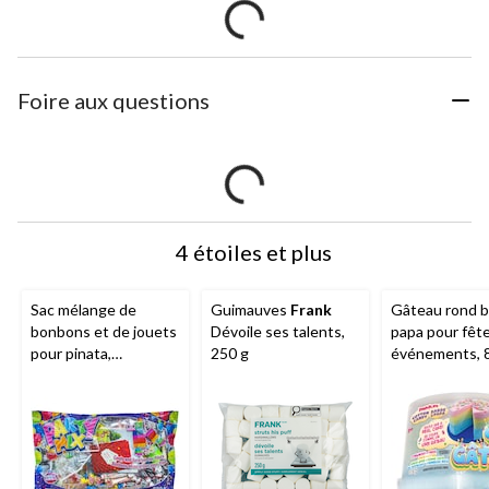
Foire aux questions
4 étoiles et plus
Sac mélange de
Guimauves
Frank
Gâteau rond b
bonbons et de jouets
Dévoile ses talents,
papa pour fêt
pour pinata,
250 g
événements, 8
Tootsie/Dubble
119 g
Bubble/Rockets,
multicolore, 650 g,
bonbons tendres,
pour fête
d'anniversaire/cadeau