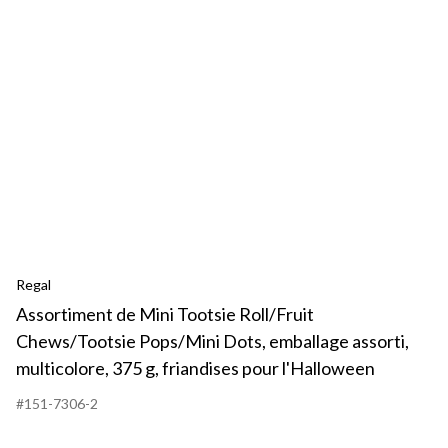
Ch
Po
Do
em
ass
mul
37
g,
fri
po
l'
Regal
Assortiment de Mini Tootsie Roll/Fruit
Chews/Tootsie Pops/Mini Dots, emballage assorti,
multicolore, 375 g, friandises pour l'Halloween
#151-7306-2