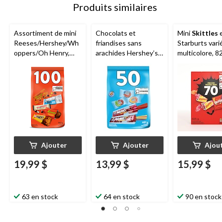
Produits similaires
Assortiment de mini
Chocolats et
Mini
Skittles
Reeses/Hershey/Wh
friandises sans
Starburts vari
oppers/Oh Henry,
arachides Hershey’s,
multicolore, 82
couleurs variées, 1 kg,
paq. 50
paq. 70, friand
paq. 100 friandises
pour l'Hallow
pour l'Halloween
Ajouter
Ajouter
Ajou
19,99 $
13,99 $
15,99 $
63 en stock
64 en stock
90 en stock