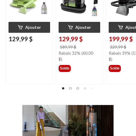
compagnie
Ajouter
Ajouter
Ajou
129,99 $
129,99 $
199,99 $
prix
prix
189,99 $
329,99 $
était
étai
Rabais 32% (60.00
Rabais 39% (1
189,99 $
329,
$)
$)
Solde
Solde