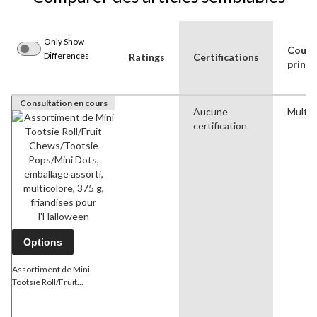
Only Show
Coule
Differences
Ratings
Certifications
princi
Consultation en cours
Aucune
Multic
certification
Options
Assortiment de Mini
Tootsie Roll/Fruit
Chews/Tootsie Pops/Mini
Dots, emballage assorti,