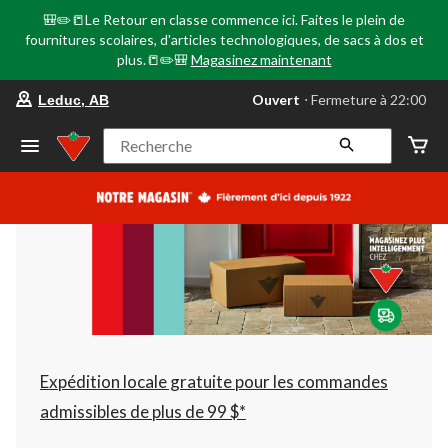
🎒✏️📒Le Retour en classe commence ici. Faites le plein de
fournitures scolaires, d'articles technologiques, de sacs à dos et
plus.📒✏️🎒
Magasinez maintenant
votre
Ouvert
⋅ Fermeture à 22:00
Leduc, AB
magasin
préféré
est
Recherche
Leduc,
AB,
courament
Ouvert,
Fermeture
à
à
22:00
cliquer
pour
changer
Expédition locale gratuite pour les commandes
admissibles de plus de 99 $*