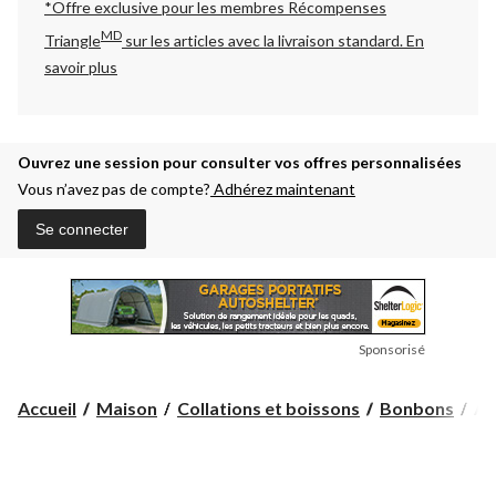
*Offre exclusive pour les membres Récompenses
MD
Triangle
sur les articles avec la livraison standard.
En
savoir plus
Ouvrez une session pour consulter vos offres personnalisées
Vous n’avez pas de compte?
Adhérez maintenant
Se connecter
Sponsorisé
As
Accueil
Maison
Collations et boissons
Bonbons
As
de
Mi
To
Rol