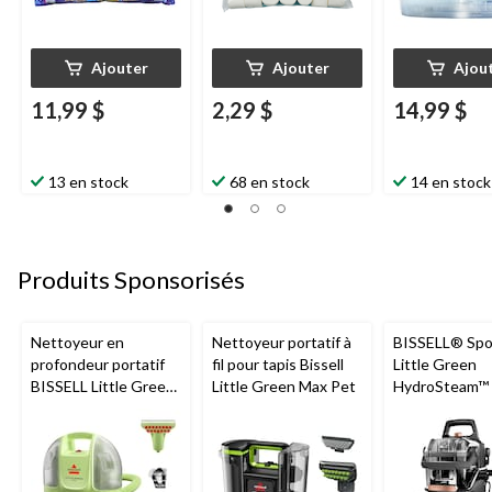
-surprise/Halloween
Ajouter
Ajouter
Ajou
11,99 $
2,29 $
14,99 $
13 en stock
68 en stock
14 en stock
Produits Sponsorisés
Nettoyeur en
Nettoyeur portatif à
BISSELL® Spo
profondeur portatif
fil pour tapis Bissell
Little Green
BISSELL Little Green
Little Green Max Pet
HydroSteam™ 
Mini avec fil pour
Nettoyeur port
tapis et tissus
nettoyage en
d'ameublement
profondeur po
animaux de