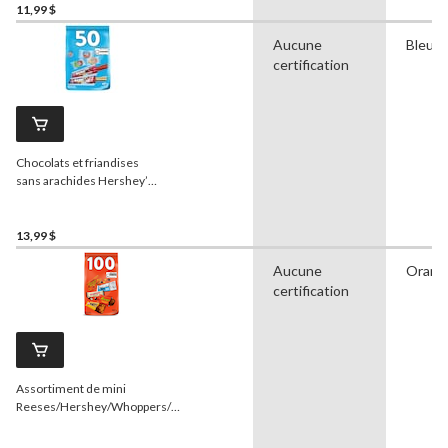
multicolore, 650 g,
11,99 $
bonbons tendres, pour fête
Aucune
Bleu
d'anniversaire/cadeau-
surprise/Halloween
certification
Chocolats et friandises
sans arachides Hershey’s,
paq. 50
13,99 $
Aucune
Orang
certification
Assortiment de mini
Reeses/Hershey/Whoppers/Oh
Henry, couleurs variées, 1 kg,
paq. 100 friandises pour