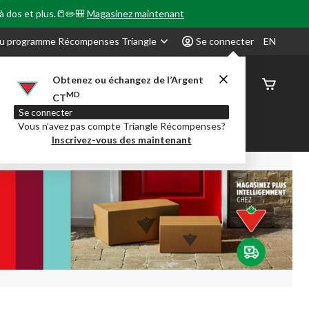
 à dos et plus.📒✏️🎒
Magasinez maintenant
u programme Récompenses Triangle
Se connecter
EN
Obtenez ou échangez de l’Argent
État de
MD
CT
command
Se connecter
Vous n’avez pas compte Triangle Récompenses?
our en Classe
Party City
Centre-auto
Inscrivez-vous des maintenant