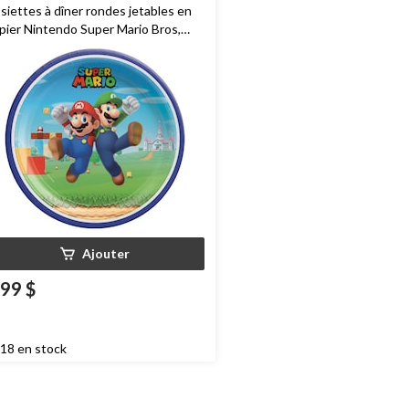
siettes à dîner rondes jetables en
pier Nintendo Super Mario Bros,
eu/vert, 9 po, paq. 8, pour fête
anniversaire
Ajouter
,99 $
18 en stock