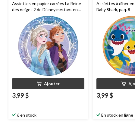
Assiettes en papier carrées La Reine
Assiettes à dîner en
des neiges 2 de Disney mettant en
Baby Shark, paq. 8
vedette Anna et Elsa, paq. 8
Ajouter
Aj
3,99 $
3,99 $
6 en stock
En stock en ligne