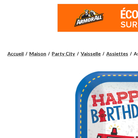
As
Accueil
Maison
Party City
Vaisselle
Assiettes
A
ca
H
Bi
p
in
pa
8