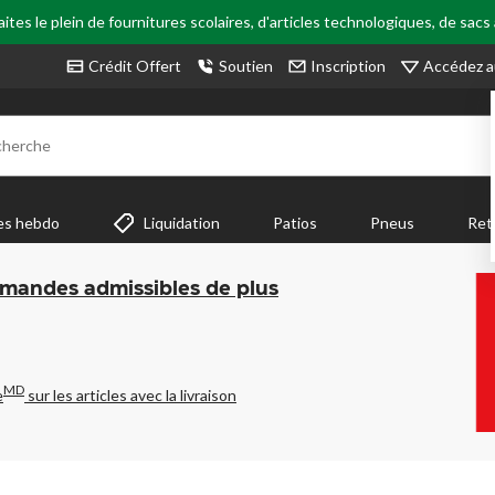
tes le plein de fournitures scolaires, d'articles technologiques, de sacs
Accédez a
Crédit Offert
Soutien
Inscription
cherche
es hebdo
Liquidation
Patios
Pneus
Ret
mmandes admissibles de plus
MD
e
sur les articles avec la livraison