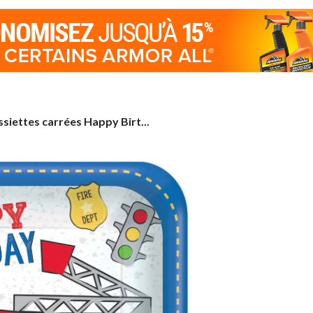
siettes
ssiettes carrées Happy Birt...
rrées
appy
rthday,
remiers
tervenants,
q.