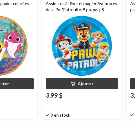
 papier colorées
Assiettes à dîner en papier Aventures
As
de la Pat'Patrouille, 9 po, paq. 8
pa
bl
d'
outer
Ajouter
3,99 $
3
9 en stock