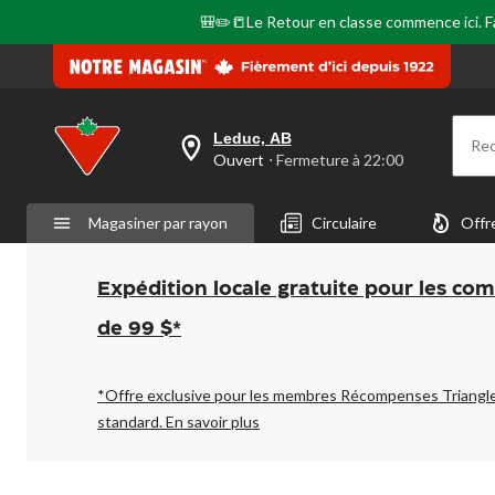
🎒✏️📒Le Retour en classe commence ici. Fai
Leduc, AB
Re
votre
Ouvert
⋅ Fermeture à 22:00
magasin
préféré
est
Magasiner par rayon
Circulaire
Offr
Leduc,
AB,
courament
Ouvert,
Expédition locale gratuite pour les co
Fermeture
à
de 99 $*
à
22:00
cliquer
pour
*Offre exclusive pour les membres Récompenses Triangl
changer
standard.
En savoir plus