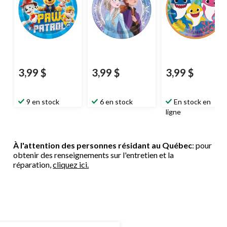
3,99 $
3,99 $
3,99 $
9 en stock
6 en stock
En stock en
ligne
À l'attention des personnes résidant au Québec
: pour
obtenir des renseignements sur l'entretien et la
réparation,
cliquez ici.