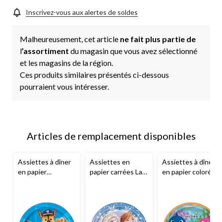
Inscrivez-vous aux alertes de soldes
Malheureusement, cet article
ne fait plus partie de
l
’assortiment
du magasin que vous avez sélectionné
et les magasins de la région.
Ces produits similaires présentés ci-dessous
pourraient vous intéresser.
Articles de remplacement disponibles
Assiettes à dîner
Assiettes en
Assiettes à dîner
en papier
papier carrées La
en papier colorées
Aventures de la
Reine des neiges
Baby Shark, paq. 8
Pat'Patrouille, 9
2 de Disney
po, paq. 8
mettant en
vedette Anna et
Elsa, paq. 8