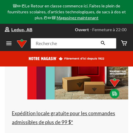
🎒✏️📒Le Retour en classe commence ici. Faites le plein de
fournitures scolaires, d'articles technologiques, de sacs à dos et
plus.📒✏️🎒
Magasinez maintenant
votre
Ouvert
⋅ Fermeture à 22:00
Leduc, AB
magasin
préféré
est
Recherche
Leduc,
AB,
courament
Ouvert,
Fermeture
à
à
22:00
cliquer
pour
changer
Expédition locale gratuite pour les commandes
admissibles de plus de 99 $*