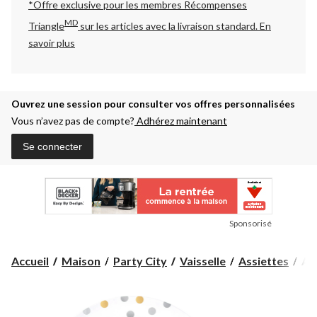
*Offre exclusive pour les membres Récompenses
MD
Triangle
sur les articles avec la livraison standard.
En
savoir plus
Ouvrez une session pour consulter vos offres personnalisées
Vous n’avez pas de compte?
Adhérez maintenant
Se connecter
Sponsorisé
Ass
Accueil
Maison
Party City
Vaisselle
Assiettes
Ass
à
des
en
pla