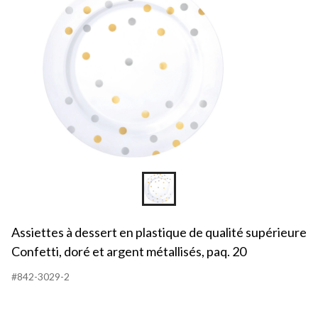
de
qua
sup
Con
do
et
arg
mét
paq
20
Assiettes à dessert en plastique de qualité supérieure
Confetti, doré et argent métallisés, paq. 20
#842-3029-2