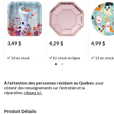
avec Olaf, paq. 8
multicolore, 7 
8, pour fête
d'anniversaire
e
3,49 $
4,29 $
4,99 $
10 en stock
En stock en ligne
12 en stock
À l'attention des personnes résidant au Québec
: pour
obtenir des renseignements sur l'entretien et la
réparation,
cliquez ici.
Produit Détails