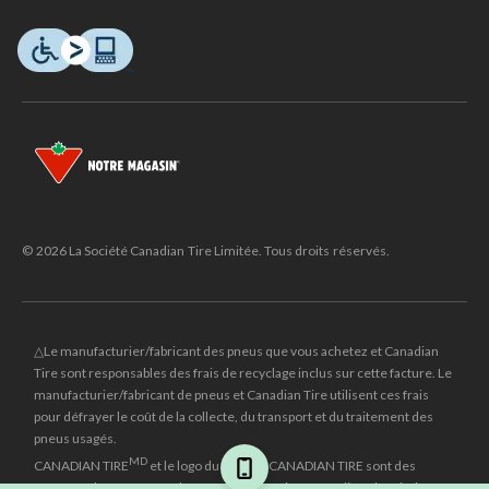
© 2026 La Société Canadian Tire Limitée. Tous droits réservés.
△Le manufacturier/fabricant des pneus que vous achetez et Canadian
Tire sont responsables des frais de recyclage inclus sur cette facture. Le
manufacturier/fabricant de pneus et Canadian Tire utilisent ces frais
pour défrayer le coût de la collecte, du transport et du traitement des
pneus usagés.
MD
CANADIAN TIRE
et le logo du triangle CANADIAN TIRE sont des
marques de commerce déposées de la Société Canadian Tire Limitée.