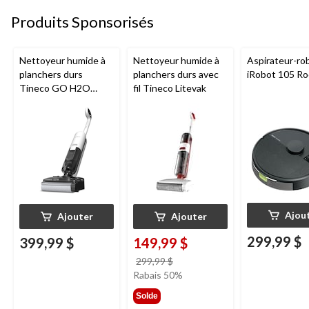
Produits Sponsorisés
Nettoyeur humide à
Nettoyeur humide à
Aspirateur-ro
planchers durs
planchers durs avec
iRobot 105 R
Tineco GO H2O
fil Tineco Litevak
HammerHead
Ajou
Ajouter
Ajouter
299,99 $
399,99 $
149,99 $
prix
299,99 $
était
Rabais 50%
299,99 $
Solde