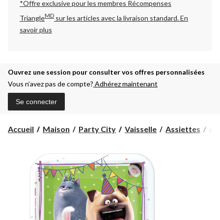
*Offre exclusive pour les membres Récompenses
MD
Triangle
sur les articles avec la livraison standard.
En
savoir plus
Ouvrez une session pour consulter vos offres personnalisées
Vous n’avez pas de compte?
Adhérez maintenant
Se connecter
Ass
Accueil
Maison
Party City
Vaisselle
Assiettes
As
à
des
Co
de
bê
2,
paq
8