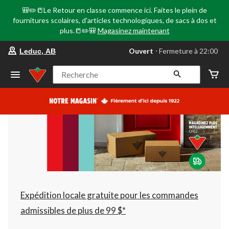
🎒✏️📒Le Retour en classe commence ici. Faites le plein de
fournitures scolaires, d'articles technologiques, de sacs à dos et
plus.📒✏️🎒
Magasinez maintenant
votre
Ouvert
⋅ Fermeture à 22:00
Leduc, AB
magasin
préféré
est
Recherche
Leduc,
AB,
courament
Ouvert,
Fermeture
à
à
22:00
cliquer
pour
changer
Expédition locale gratuite pour les commandes
admissibles de plus de 99 $*