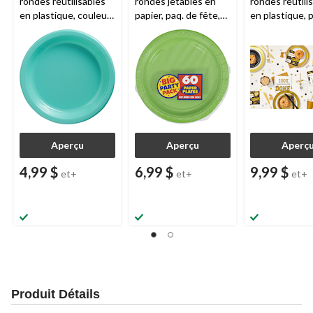
rondes réutilisables
rondes jetables en
rondes réutili
en plastique, couleurs
papier, paq. de fête,
en plastique, 
variées, 7 po, paq. 20,
couleurs variées, 7
fête, couleurs
pour fête
po, paq. 50, pour fête
variées, 7 po, 
d’anniversaire et
d'anniversaire/remise
pour fête
remise de diplômes
de diplômes
d'anniversaire
de diplômes
Aperçu
Aperçu
Aperç
4,99 $
6,99 $
9,99 $
et+
et+
et+
Produit Détails