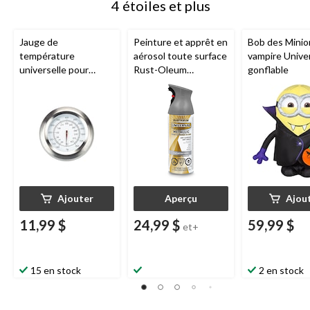
4 étoiles et plus
Jauge de
Peinture et apprêt en
Bob des Minio
température
aérosol toute surface
vampire Unive
universelle pour
Rust-Oleum
gonflable
barbecue, 3 1/2 x 3
Universal
, métallique,
1/2 x 2 1/5 po
312 g
Ajouter
Aperçu
Ajou
11,99 $
24,99 $
59,99 $
et+
15 en stock
2 en stock