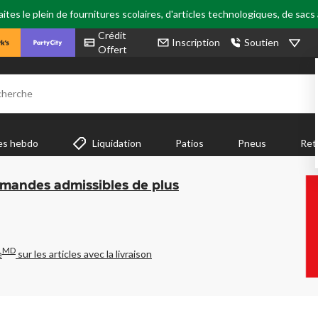
tes le plein de fournitures scolaires, d'articles technologiques, de sacs
Crédit
Inscription
Soutien
Offert
cherche
es hebdo
Liquidation
Patios
Pneus
Ret
mmandes admissibles de plus
MD
e
sur les articles avec la livraison