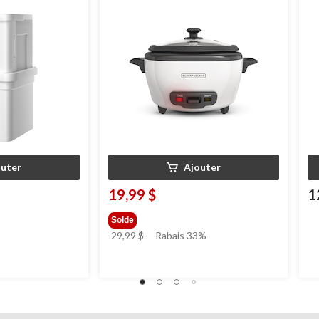
r la maison et le
tasses
ta
ENERGY STAR, blanc
outer
Ajouter
19,99 $
1
Solde
prix
29,99 $
Rabais 33%
était
29,99 $