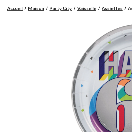
As
Accueil
Maison
Party City
Vaisselle
Assiettes
A
à
de
6
an
mé
pa
8