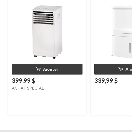
BTU, blanc
Wi-Fi intelligent pou
sous-sol, certifié 
Ajouter
Aj
399,99 $
339,99 $
ACHAT SPÉCIAL