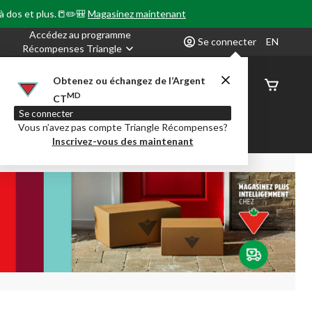
 à dos et plus.📒✏️🎒
Magasinez maintenant
Accédez au programme
Se connecter
EN
Récompenses Triangle
Obtenez ou échangez de l’Argent
État de
MD
CT
command
Se connecter
Vous n’avez pas compte Triangle Récompenses?
our en Classe
Party City
Centre-auto
Inscrivez-vous des maintenant