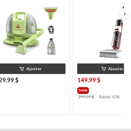
pis et tissus d'ameublement
Ajouter
Ajouter
29,99 $
149,99 $
Solde
prix
299,99 $
Rabais 50%
était
299,99 $