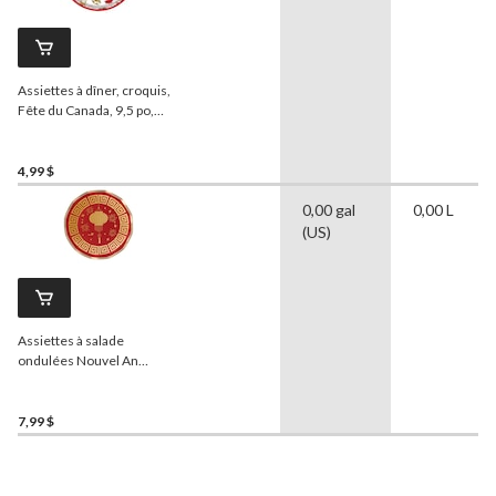
Assiettes à dîner, croquis,
Fête du Canada, 9,5 po,
paq. 8
4,99 $
0,00 gal
0,00 L
(US)
Assiettes à salade
ondulées Nouvel An
lunaire, 8 po, paq. 8
7,99 $