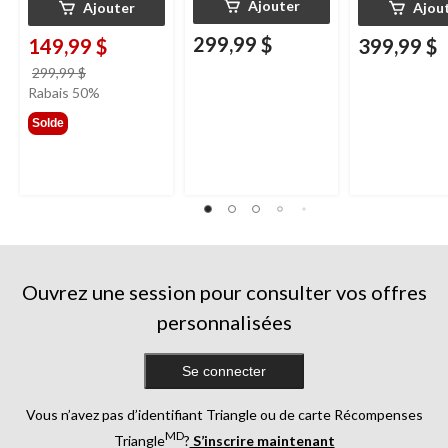
Ajouter
Ajouter
Ajou
299,99 $
149,99 $
399,99 $
prix
299,99 $
était
Rabais 50%
299,99 $
Solde
Ouvrez une session pour consulter vos offres
personnalisées
Se connecter
Vous n’avez pas d’identifiant Triangle ou de carte Récompenses
MD
Triangle
?
S’inscrire maintenant