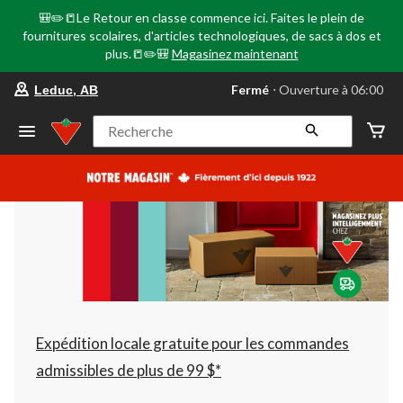
🎒✏️📒Le Retour en classe commence ici. Faites le plein de
fournitures scolaires, d'articles technologiques, de sacs à dos et
plus.📒✏️🎒
Magasinez maintenant
votre
Fermé
⋅ Ouverture à 06:00
Leduc, AB
magasin
préféré
est
Recherche
Leduc,
AB,
courament
Fermé,
Ouverture
à
à
06:00
cliquer
pour
changer
Expédition locale gratuite pour les commandes
admissibles de plus de 99 $*