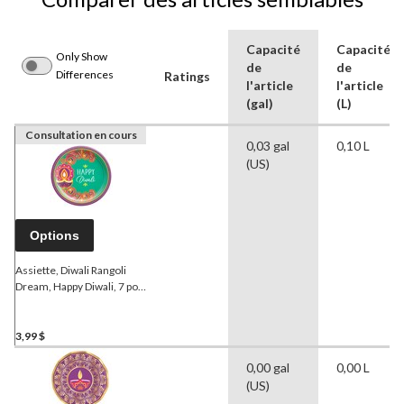
Capacité
Capacité
Only Show
de
de
Differences
Ratings
l'article
l'article
(gal)
(L)
Consultation en cours
0,03 gal
0,10 L
(US)
Options
Assiette, Diwali Rangoli
Dream, Happy Diwali, 7 po,
paq. 8
3,99 $
0,00 gal
0,00 L
(US)