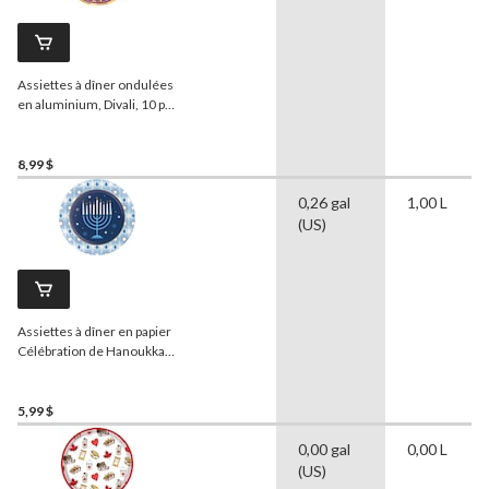
Assiettes à dîner ondulées
en aluminium, Divali, 10 po,
paq. 8
8,99 $
0,26 gal
1,00 L
(US)
Assiettes à dîner en papier
Célébration de Hanoukka,
9 po, paq. 8
5,99 $
0,00 gal
0,00 L
(US)