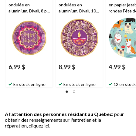
ondulée en
ondulées en
en papier jeta
aluminium, Divali, 8 po,
aluminium, Divali, 10
rondes Fête de
paq. 8
po, paq. 8
multicolore, 7 
8, pour fête
d'anniversaire
e
6,99 $
8,99 $
4,99 $
En stock en ligne
En stock en ligne
12 en stock
À l'attention des personnes résidant au Québec
: pour
obtenir des renseignements sur l'entretien et la
réparation,
cliquez ici.