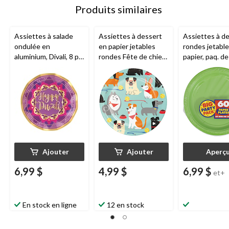
Produits similaires
Assiettes à salade
Assiettes à dessert
Assiettes à d
ondulée en
en papier jetables
rondes jetabl
aluminium, Divali, 8 po,
rondes Fête de chien,
papier, paq. de
paq. 8
multicolore, 7 po, paq.
couleurs varié
8, pour fête
po, paq. 50, p
d'anniversaire/estival
d'anniversaire
e
de diplômes
Ajouter
Ajouter
Aperç
6,99 $
4,99 $
6,99 $
et+
En stock en ligne
12 en stock