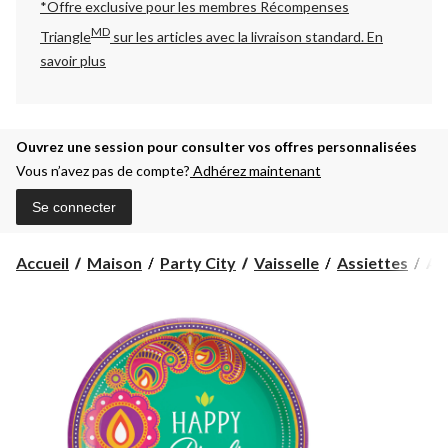
*Offre exclusive pour les membres Récompenses
MD
Triangle
sur les articles avec la livraison standard.
En
savoir plus
Ouvrez une session pour consulter vos offres personnalisées
Vous n’avez pas de compte?
Adhérez maintenant
Se connecter
Ass
Accueil
Maison
Party City
Vaisselle
Assiettes
Ass
Diw
Ran
Dr
Ha
Diw
7
po,
paq
8