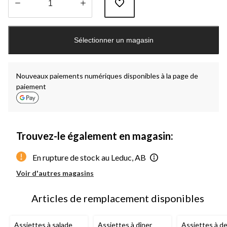
Quantité
mise
Sélectionner un magasin
à
jour
à
1
Nouveaux paiements numériques disponibles à la page de
paiement
Trouvez-le également en magasin:
En rupture de stock au Leduc, AB
Voir d'autres magasins
Articles de remplacement disponibles
Assiettes à salade
Assiettes à dîner
Assiettes à d