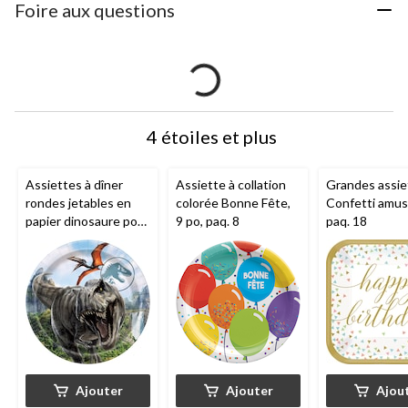
Foire aux questions
4 étoiles et plus
Assiettes à dîner
Assiette à collation
Grandes assie
rondes jetables en
colorée Bonne Fête,
Confetti amus
papier dinosaure pour
9 po, paq. 8
paq. 18
fête d'anniversaire
Monde jurassique,
brun/vert, 9 po, paq. 8
Ajouter
Ajouter
Ajou