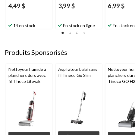
4,49 $
3,99 $
6,99 $
14 en stock
En stock en ligne
En stock en
Produits Sponsorisés
Nettoyeur humide à
Aspirateur balai sans
Nettoyeur hu
planchers durs avec
fil Tineco Go Slim
planchers dur
fil Tineco Litevak
Tineco GO H
HammerHead