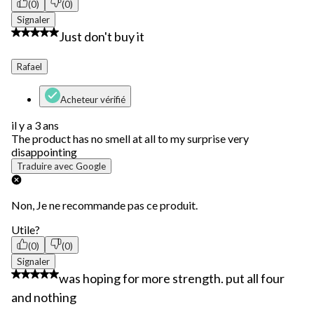
(0)
(0)
Signaler
1 étoile(s) sur 5.
Just don't buy it
Rafael
Acheteur vérifié
il y a 3 ans
The product has no smell at all to my surprise very
disappointing
Traduire avec Google
Non, Je ne recommande pas ce produit.
Utile?
(0)
(0)
Signaler
2 étoile(s) sur 5.
was hoping for more strength. put all four
and nothing