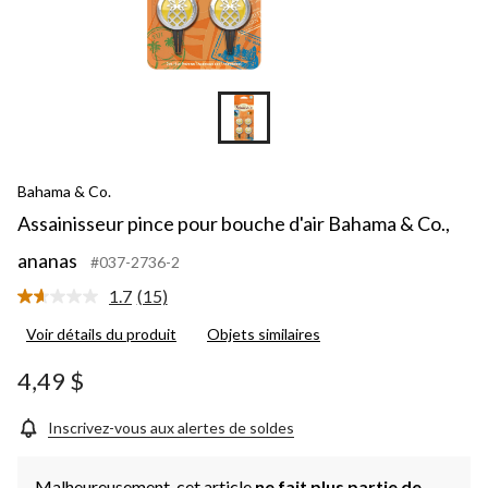
Bahama & Co.
Assainisseur pince pour bouche d'air Bahama & Co.,
ananas
#037-2736-2
1.7
(15)
Lire
les
Voir détails du produit
Objets similaires
15
commentaires.
Lien
4,49 $
vers
la
même
Inscrivez-vous aux alertes de soldes
page.
Malheureusement, cet article
ne fait plus partie de