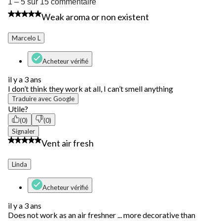
1
1 – 5 sur 15 commentaire
à
1 étoile(s) sur 5.
Weak aroma or non existent
5
sur
15
Marcelo L
commentaire.
Acheteur vérifié
il y a 3 ans
I don’t think they work at all, I can’t smell anything
Traduire avec Google
Utile?
(0)
(0)
Signaler
1 étoile(s) sur 5.
Vent air fresh
Linda
Acheteur vérifié
il y a 3 ans
Does not work as an air freshner ... more decorative than