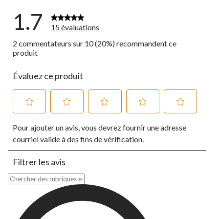
1.7
15 évaluations
2 commentateurs sur 10 (20%) recommandent ce
produit
Évaluez ce produit
Sélectionnez
Sélectionnez
Sélectionnez
Sélectionnez
Sélectionnez
Pour ajouter un avis, vous devrez fournir une adresse
pour
pour
pour
pour
pour
évaluer
évaluer
évaluer
évaluer
évaluer
courriel valide à des fins de vérification.
l'article
l'article
l'article
l'article
l'article
à
à
à
à
à
Filtrer les avis
1
2
3
4
5
étoile.
étoiles.
étoiles.
étoiles.
étoiles.
Zone de recherche de sujet et d'avis
Cette
Cette
Cette
Cette
Cette
action
action
action
action
action
ouvrira
ouvrira
ouvrira
ouvrira
ouvrira
le
le
le
le
le