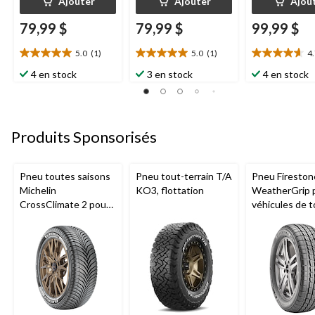
Ajouter
Ajouter
Ajou
79,99 $
79,99 $
99,99 $
5.0
(1)
5.0
(1)
4
5.0
5.0
4.7
étoile(s)
étoile(s)
étoile(s)
4 en stock
3 en stock
4 en stock
sur
sur
sur
5.
5.
5.
1
1
3
évaluation
évaluation
évaluations
Produits Sponsorisés
Pneu toutes saisons
Pneu tout-terrain T/A
Pneu Fireston
Michelin
KO3, flottation
WeatherGrip 
CrossClimate 2 pour
véhicules de 
véhicules de tourisme
et utilitaires
et multisegments
multisegment