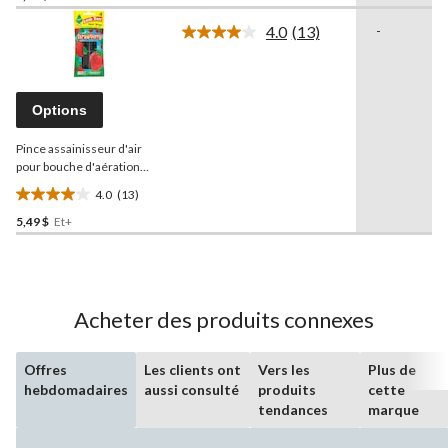
sur
4.0
(13)
-
5.
Lire
les
8
13
évaluations
commentaires.
Lien
Options
vers
la
Pince assainisseur d'air
même
page.
pour bouche d'aération
Little Trees
4.0
(13)
4.0
5,49 $
Et+
étoile(s)
sur
5.
13
évaluations
Acheter des produits connexes
Offres
Les clients ont
Vers les
Plus de
hebdomadaires
aussi consulté
produits
cette
tendances
marque