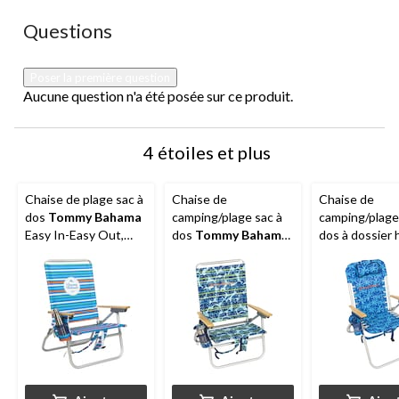
Aucune question n'a été posée sur ce produit.
Questions
Poser la première question
Aucune question n'a été posée sur ce produit.
4 étoiles et plus
Chaise de plage sac à
Chaise de
Chaise de
dos
Tommy Bahama
camping/plage sac à
camping/plage
Easy In-Easy Out,
dos
Tommy Bahama
dos à dossier 
multicolore
Easy In-Easy Out,
avec lacets 4
multicolore
positions
To
Bahama
, bleu