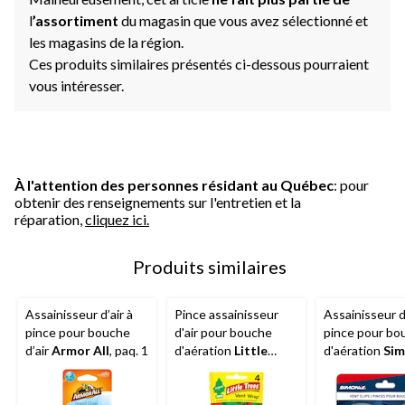
l
’assortiment
du magasin que vous avez sélectionné et
les magasins de la région.
Ces produits similaires présentés ci-dessous pourraient
vous intéresser.
À l'attention des personnes résidant au Québec
: pour
obtenir des renseignements sur l'entretien et la
réparation,
cliquez ici.
Produits similaires
Assainisseur d’air à
Pince assainisseur
Assainisseur d'
pince pour bouche
d'air pour bouche
pince pour bo
d’air
Armor All
, paq. 1
d'aération
Little
d'aération
Sim
Trees
voiture neuve,