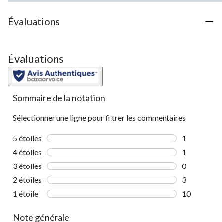
Évaluations
Évaluations
Sommaire de la notation
Sélectionner une ligne pour filtrer les commentaires
5 étoiles
étoiles
1
1 commentai
4 étoiles
étoiles
1
1 commentai
3 étoiles
étoiles
0
0 commentai
2 étoiles
étoiles
3
3 commentai
1 étoile
étoiles
10
10 commenta
Note générale