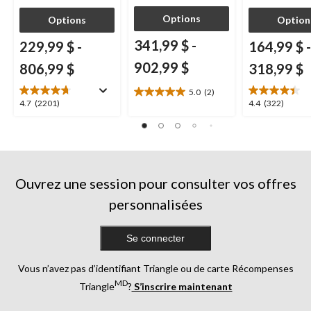
Options
Options
Option
341,99 $
-
229,99 $
-
164,99 $
-
902,99 $
806,99 $
318,99 $
5.0
(2)
5.0
4.7
4.4
4.7
(2201)
4.4
(322)
étoile(s)
étoile(s)
étoile(s)
sur
sur
sur
5.
5.
5.
2
2201
322
évaluations
évaluations
évaluations
Ouvrez une session pour consulter vos offres
personnalisées
Se connecter
Vous n’avez pas d’identifiant Triangle ou de carte Récompenses
MD
Triangle
?
S’inscrire maintenant