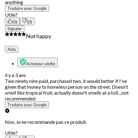
anything
Traduire avec Google
Utile?
(0)
(0)
Signaler
1 étoile(s) sur 5.
Not happy
Aida
Acheteur vérifié
il y a 3 ans
Two ninety nine paid, purchased two, it would better if I've
given that money to homeless person on the street. Doesn't
smell like tropical fruit, actually doesn't smells at a toll....not
recommended
Traduire avec Google
Non, Je ne recommande pas ce produit.
Utile?