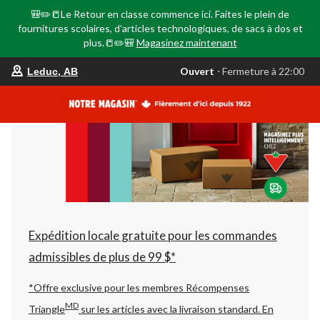
🎒✏️📒Le Retour en classe commence ici. Faites le plein de
fournitures scolaires, d'articles technologiques, de sacs à dos et
plus.📒✏️🎒
Magasinez maintenant
votre
Ouvert
⋅ Fermeture à 22:00
Leduc, AB
magasin
préféré
est
Leduc,
AB,
courament
Ouvert,
Fermeture
à
à
22:00
cliquer
pour
changer
Expédition locale gratuite pour les commandes
admissibles de plus de 99 $*
*Offre exclusive pour les membres Récompenses
MD
Triangle
sur les articles avec la livraison standard.
En