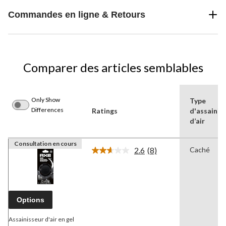
Commandes en ligne & Retours
Comparer des articles semblables
Only Show
Type
Differences
Ratings
d'assainis
d’air
Consultation en cours
2.6
(8)
Caché
Lire
les
8
commentaires.
Lien
vers
Options
la
même
page.
Assainisseur d'air en gel