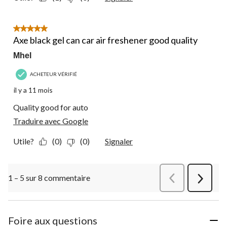
5 étoile(s) sur 5.
Axe black gel can car air freshener good quality
Mhel
ACHETEUR VÉRIFIÉ
il y a 11 mois
Quality good for auto
Traduire avec Google
Utile?
(0)
(0)
Signaler
1 – 5 sur 8 commentaire
Précédentcommen
Suivant
commen
Foire aux questions