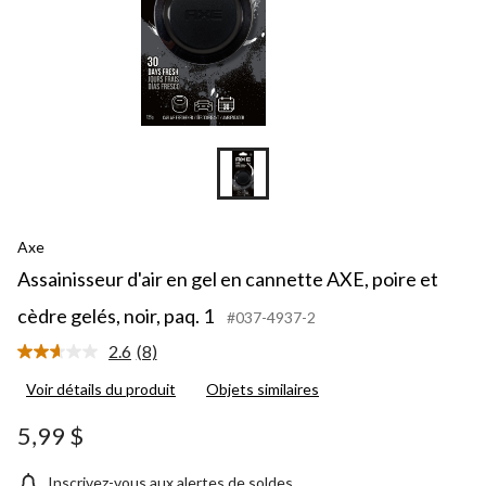
Axe
Assainisseur d'air en gel en cannette AXE, poire et
cèdre gelés, noir, paq. 1
#037-4937-2
2.6
(8)
Lire
les
Voir détails du produit
Objets similaires
8
commentaires.
Lien
5,99 $
vers
la
même
Inscrivez-vous aux alertes de soldes