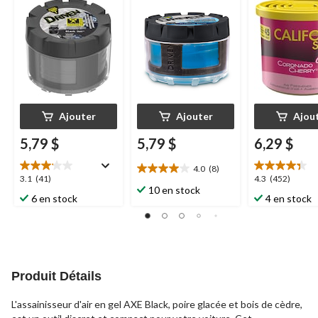
Ajouter
Ajouter
Ajou
5,79 $
5,79 $
6,29 $
4.0
(8)
4.0
3.1
4.3
3.1
(41)
4.3
(452)
étoile(s)
10 en stock
étoile(s)
étoile(s)
6 en stock
4 en stock
sur
sur
sur
5.
5.
5.
8
41
452
évaluations
évaluations
évaluations
Produit Détails
L'assainisseur d'air en gel AXE Black, poire glacée et bois de cèdre,