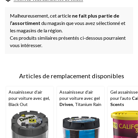
page.
Malheureusement, cet article
ne fait plus partie de
l
’assortiment
du magasin que vous avez sélectionné et
les magasins de la région.
Ces produits similaires présentés ci-dessous pourraient
vous intéresser.
Articles de remplacement disponibles
Assainisseur d'air
Assainisseur d'air
Gel assainisseu
pour voiture avec gel,
pour voiture avec gel
pour l'auto
Cal
Black Out
Driven
, Titanium Rain
Scents