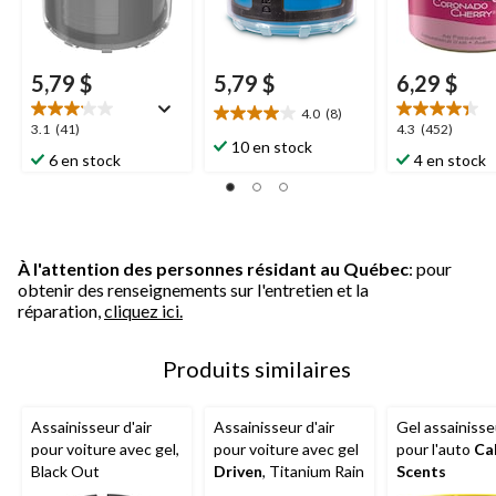
5,79 $
5,79 $
6,29 $
4.0
(8)
4.0
3.1
4.3
3.1
(41)
4.3
(452)
étoile(s)
10 en stock
étoile(s)
étoile(s)
6 en stock
4 en stock
sur
sur
sur
5.
5.
5.
8
41
452
évaluations
évaluations
évaluations
À l'attention des personnes résidant au Québec
: pour
obtenir des renseignements sur l'entretien et la
réparation,
cliquez ici.
Produits similaires
Assainisseur d'air
Assainisseur d'air
Gel assainisseu
pour voiture avec gel,
pour voiture avec gel
pour l'auto
Cal
Black Out
Driven
, Titanium Rain
Scents