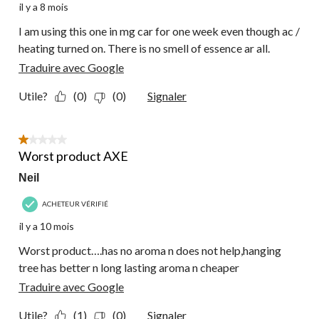
il y a 8 mois
I am using this one in mg car for one week even though ac /
heating turned on. There is no smell of essence ar all.
Traduire avec Google
Utile?
(0)
(0)
Signaler
1 étoile(s) sur 5.
Worst product AXE
Neil
ACHETEUR VÉRIFIÉ
il y a 10 mois
Worst product….has no aroma n does not help,hanging
tree has better n long lasting aroma n cheaper
Traduire avec Google
Utile?
(1)
(0)
Signaler