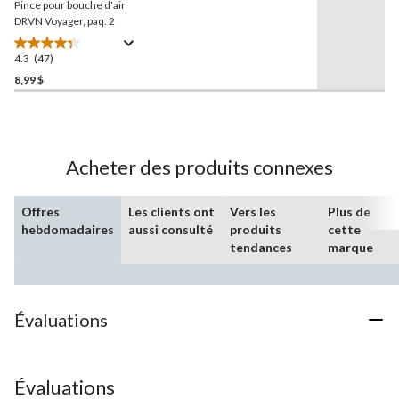
Pince pour bouche d'air
même
page.
DRVN Voyager, paq. 2
4.3
(47)
4.3
étoile(s)
8,99 $
sur
5.
47
évaluations
Acheter des produits connexes
Offres
Les clients ont
Vers les
Plus de
hebdomadaires
aussi consulté
produits
cette
tendances
marque
Évaluations
Évaluations