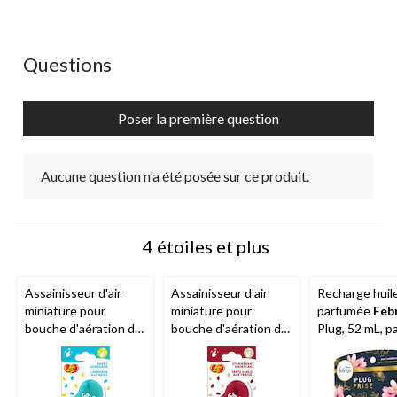
Aucune question n'a été posée sur ce produit.
Questions
Poser la première question
Aucune question n'a été posée sur ce produit.
4 étoiles et plus
Assainisseur d'air
Assainisseur d'air
Recharge huil
miniature pour
miniature pour
parfumée
Feb
bouche d'aération de
bouche d'aération de
Plug, 52 mL, p
véhicule
Jelly Belly
véhicule
Jelly Belly
variés
Duo, Blueberry
Duo, Strawberry
Lemonade, paq. 2
Shortcake, paq. 2