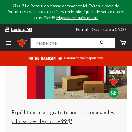
🎒✏️📒Le Retour en classe commence ici. Faites le plein de
fournitures scolaires, d'articles technologiques, de sacs à dos et
plus.📒✏️🎒
Magasinez maintenant
votre
Fermé
⋅ Ouverture à 06:00
Leduc, AB
magasin
préféré
est
Recherche
Leduc,
AB,
courament
Fermé,
Ouverture
à
à
06:00
cliquer
pour
changer
Expédition locale gratuite pour les commandes
admissibles de plus de 99 $*