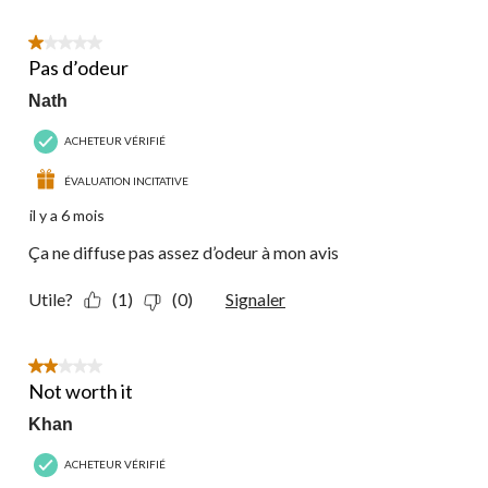
1 étoile(s) sur 5.
Pas d’odeur
Nath
ACHETEUR VÉRIFIÉ
ÉVALUATION INCITATIVE
il y a 6 mois
Ça ne diffuse pas assez d’odeur à mon avis
Utile?
(1)
(0)
Signaler
2 étoile(s) sur 5.
Not worth it
Khan
ACHETEUR VÉRIFIÉ