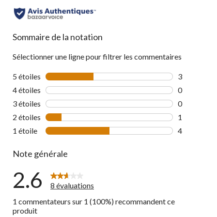
Sommaire de la notation
Sélectionner une ligne pour filtrer les commentaires
5 étoiles
étoiles
3
3 commentai
4 étoiles
étoiles
0
0 commentai
3 étoiles
étoiles
0
0 commentai
2 étoiles
étoiles
1
1 commentai
1 étoile
étoiles
4
4 commentai
Note générale
2.6
8 évaluations
1 commentateurs sur 1 (100%) recommandent ce
produit