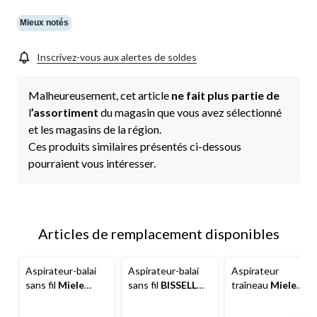
vers
la
même
Mieux notés
page.
Inscrivez-vous aux alertes de soldes
Malheureusement, cet article
ne fait plus partie de
l
’assortiment
du magasin que vous avez sélectionné
et les magasins de la région.
Ces produits similaires présentés ci-dessous
pourraient vous intéresser.
Articles de remplacement disponibles
Aspirateur-balai
Aspirateur-balai
Aspirateur
sans fil
Miele
sans fil
BISSELL
traîneau
Miele
Duoflex HX1
Adapt Ion
Guard S1