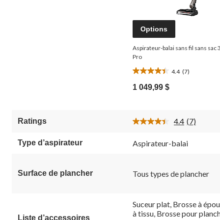
Options
Aspirateur-balai sans fil sans sac
Pro
4.4
(7)
4.4
étoile(s)
1 049,99 $
sur
5.
7
4.4
(7)
Ratings
évaluations
Lire
les
7
Type d’aspirateur
Aspirateur-balai
commenta
Lien
vers
la
Surface de plancher
Tous types de plancher
même
page.
Suceur plat, Brosse à épou
à tissu, Brosse pour planche
Liste d’accessoires