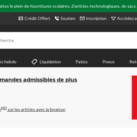
tes le plein de fournitures scolaires, d'articles technologiques, de sacs
Accédez a
Crédit Offert
Soutien
Inscription
cherche
es hebdo
Liquidation
Patios
Pneus
Ret
mmandes admissibles de plus
MD
e
sur les articles avec la livraison