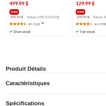
499,99 $
129,99 $
Solde
Solde
prix
prix
649,99 $
Rabais 23% (150.00 $)
209,99 $
Rabais 3
était
était
4.5
(112)
4.3
(750
4.5
4.3
649,99 $
209,99 $
étoile(s)
étoile(s)
10 en stock
7 en stock
sur
sur
5.
5.
112
750
évaluations
évaluations
Produit Détails
Caractéristiques
Spécifications