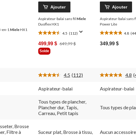
Ajouter
Ajouter
Aspirateur-balai sans fil
Miele
Aspirateur-balai sans f
Duoflex HX1
Power Lite
 3-en-1
Miele
HX1
4.5
(112)
4.8
(44
4.5
4.8
étoile(s)
étoile(s)
Prix
499,99 $
649,99 $
349,99 $
sur
sur
Était
Solde
5.
5.
649,99 $
112
44
évaluations
évaluations
4.5
(112)
4.8
(
Lire
L
les
l
112
4
Aspirateur-balai
Aspirateur-balai
ires.
commentaires.
c
Lien
L
vers
v
Tous types de plancher,
la
l
Plancher dur, Tapis,
Tous types de pl
même
Carreau, Petit tapis
page.
p
sseter, Brosse
r, Filtre à
Suceur plat, Brosse à tissu,
Aucun accessoire