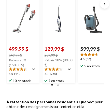
499,99 $
129,99 $
599,99 $
prix
prix
649,99 $
209,99 $
4.6
4.6
(36)
était
était
Rabais 23%
Rabais 38% (80.00
étoile(s)
649,99 $
209,99 $
(150.00 $)
$)
5 en stock
sur
5.
4.5
4.3
4.5
(112)
4.3
(750)
36
étoile(s)
étoile(s)
10 en stock
7 en stock
évaluations
sur
sur
5.
5.
112
750
évaluations
évaluations
À l'attention des personnes résidant au Québec
: pour
obtenir des renseignements sur l'entretien et la