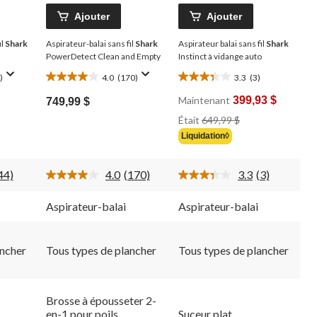
Ajouter
Ajouter
il
Shark
Aspirateur-balai sans fil
Shark
Aspirateur balai sans fil
Shark
PowerDetect Clean and Empty
Instinct à vidange auto
)
4.0
(170)
3.3
(3)
4.0
3.3
étoile(s)
étoile(s)
Maintenant
399,93 $
749,99 $
sur
sur
Prix
Était
649,99 $
5.
5.
Était
170
3
Liquidation◊
649,99 $
évaluations
évaluations
44)
4.0
(170)
3.3
(3)
ire
Lire
Lire
es
les
les
4
170
3
Aspirateur-balai
Aspirateur-balai
ommentaires.
commentaires.
commentaire
ien
Lien
Lien
ers
vers
vers
a
la
la
ancher
Tous types de plancher
Tous types de plancher
même
même
même
age.
page.
page.
Brosse à épousseter 2-
en-1 pour poils
Suceur plat