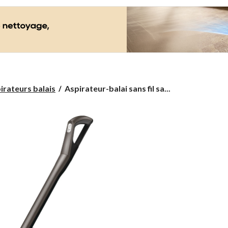
Aspirateur-
irateurs balais
Aspirateur-balai sans fil sa...
balai
sans
fil
sans
sac
3-
en-
1
Miele
HX1
Pro