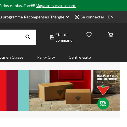
 à dos et plus.📒✏️🎒
Magasinez maintenant
u programme Récompenses Triangle
Se connecter
EN
État de
command
our en Classe
Party City
Centre-auto