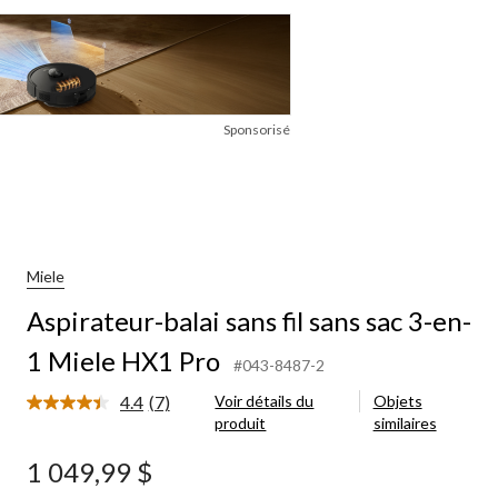
Sponsorisé
Miele
Aspirateur-balai sans fil sans sac 3-en-
1 Miele HX1 Pro
#043-8487-2
4.4
(7)
Voir détails du
Objets
Lire
produit
similaires
les
7
commentaires.
1 049,99 $
Lien