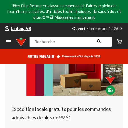
🎒✏️📒Le Retour en classe commence ici. Faites le plein de
fournitures scolaires, d'articles technologiques, de sacs à dos et
plus.📒✏️🎒
Magasinez maintenant
votre
Ouvert
⋅ Fermeture à 22:00
Leduc, AB
magasin
préféré
est
Recherche
Leduc,
AB,
courament
Ouvert,
Fermeture
à
à
22:00
cliquer
pour
changer
Expédition locale gratuite pour les commandes
admissibles de plus de 99 $*