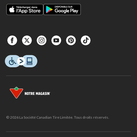
© 2026 La Société Canadian Tire Limitée. Tous droits réservés.