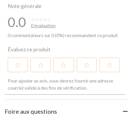
Note générale
0.0
0 évaluation
0 commentateurs sur 0 (0%) recommandent ce produit
Évaluez ce produit
Sélectionnez
Sélectionnez
Sélectionnez
Sélectionnez
Sélectionnez
Pour ajouter un avis, vous devrez fournir une adresse
pour
pour
pour
pour
pour
évaluer
évaluer
évaluer
évaluer
évaluer
courriel valide à des fins de vérification.
l'article
l'article
l'article
l'article
l'article
à
à
à
à
à
1
2
3
4
5
étoile.
étoiles.
étoiles.
étoiles.
étoiles.
Foire aux questions
Cette
Cette
Cette
Cette
Cette
action
action
action
action
action
ouvrira
ouvrira
ouvrira
ouvrira
ouvrira
le
le
le
le
le