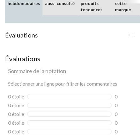
hebdomadaires
aussi consulté
produits
cette
tendances
marque
Évaluations
Évaluations
Sommaire de la notation
Sélectionner une ligne pour filtrer les commentaires
0 étoile
étoiles
0
0 commentai
0 étoile
étoiles
0
0 commentai
0 étoile
étoiles
0
0 commentai
0 étoile
étoiles
0
0 commentai
0 étoile
étoiles
0
0 commentai