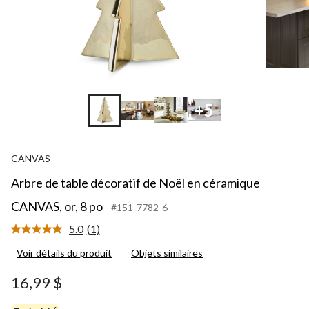
+5
CANVAS
Arbre de table décoratif de Noël en céramique
CANVAS, or, 8 po
#151-7782-6
5.0
(1)
Lire
1
Voir détails du produit
Objets similaires
commentaire.
Lien
vers
16,99 $
la
même