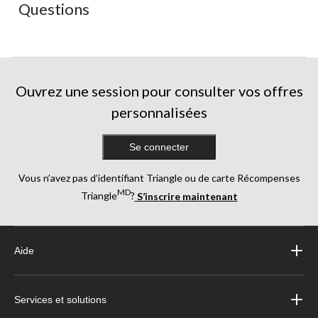
Questions
formulaire
formulaire
formulaire
formulaire
formulaire
de
de
de
de
de
soumission.
soumission.
soumission.
soumission.
soumission.
Ouvrez une session pour consulter vos offres
personnalisées
Se connecter
Vous n’avez pas d’identifiant Triangle ou de carte Récompenses
MD
Triangle
?
S’inscrire maintenant
Aide
Services et solutions