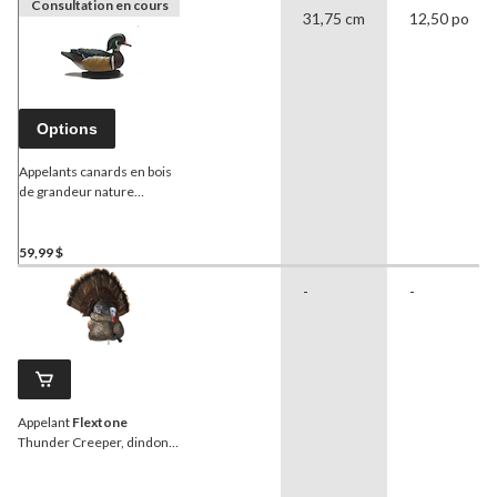
Consultation en cours
31,75 cm
12,50 po
Options
Appelants canards en bois
de grandeur nature
Flextone
, paq. 6
59,99 $
-
-
Appelant
Flextone
Thunder Creeper, dindon
en parade