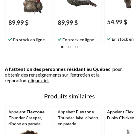
54,99 $
89,99 $
89,99 $
En stock en
En stock en ligne
En stock en ligne
À l'attention des personnes résidant au Québec
: pour
obtenir des renseignements sur l'entretien et la
réparation,
cliquez ici.
Produits similaires
Appelant
Flextone
Appelant
Flextone
Appelant
Fle
Thunder Creeper,
Thunder Jake, dindon
Funky Chicken
dindon en parade
en parade