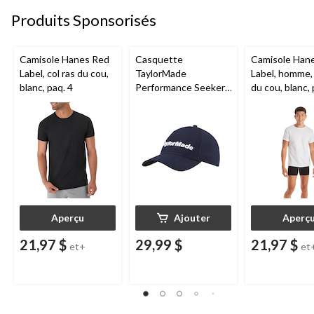
Produits Sponsorisés
Camisole Hanes Red
Casquette
Camisole Han
Label, col ras du cou,
TaylorMade
Label, homme, 
blanc, paq. 4
Performance Seeker,
du cou, blanc, 
marine
Aperçu
Ajouter
Aperç
21,97 $
29,99 $
21,97 $
et+
et