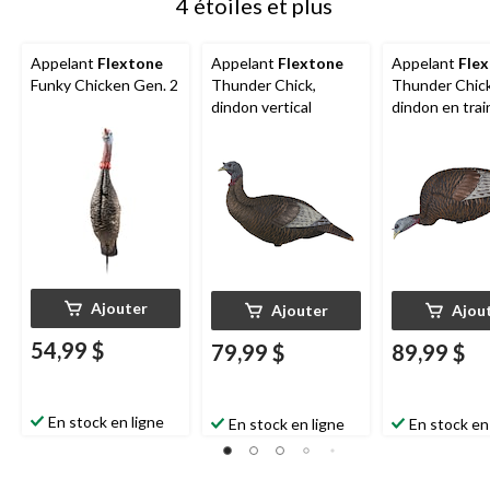
4 étoiles et plus
Appelant
Flextone
Appelant
Flextone
Appelant
Fle
Funky Chicken Gen. 2
Thunder Chick,
Thunder Chick
dindon vertical
dindon en trai
manger
Ajouter
Ajouter
Ajou
54,99 $
79,99 $
89,99 $
En stock en ligne
En stock en ligne
En stock en