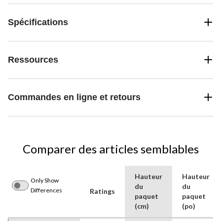
Spécifications
Ressources
Commandes en ligne et retours
Comparer des articles semblables
Hauteur
Hauteur
Only Show
du
du
Differences
Ratings
paquet
paquet
(cm)
(po)