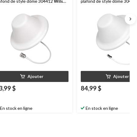
afond de style dôme 304412
Wilson
plafond de style dôme 3044
ectronics
, 50 ohms, blanc
Electronics
, 75 ohms, blanc
Ajouter
Ajouter
3,99 $
84,99 $
En stock en ligne
En stock en ligne