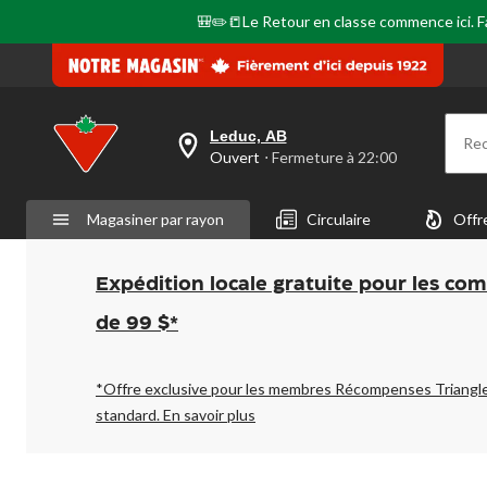
🎒✏️📒Le Retour en classe commence ici. Fai
Leduc, AB
Re
votre
Ouvert
⋅ Fermeture à 22:00
magasin
préféré
est
Magasiner par rayon
Circulaire
Offr
Leduc,
AB,
courament
Ouvert,
Expédition locale gratuite pour les co
Fermeture
à
de 99 $*
à
22:00
cliquer
pour
*Offre exclusive pour les membres Récompenses Triangl
changer
standard.
En savoir plus