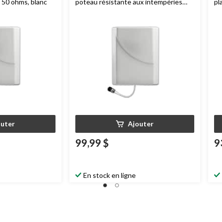
, 50 ohms, blanc
poteau résistante aux intempéries
pl
314453
Wilson Electronics
, 50 ohms,
El
blanc
outer
Ajouter
99,99 $
9
En stock en ligne