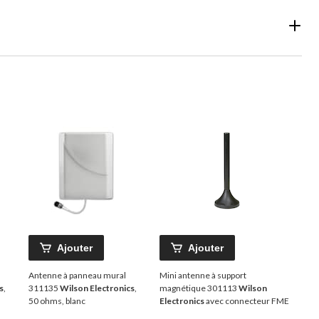
Ajouter
Ajouter
Antenne à panneau mural
Mini antenne à support
s
,
311135
Wilson Electronics
,
magnétique 301113
Wilson
50 ohms, blanc
Electronics
avec connecteur FME