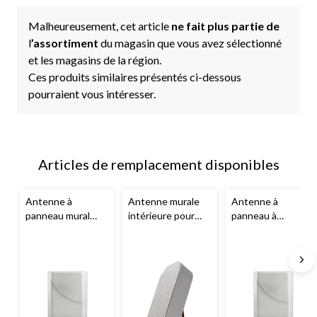
Malheureusement, cet article
ne fait plus partie de
l
’assortiment
du magasin que vous avez sélectionné
et les magasins de la région.
Ces produits similaires présentés ci-dessous
pourraient vous intéresser.
Articles de remplacement disponibles
Antenne à
Antenne murale
Antenne à
panneau mural
intérieure pour
panneau à
311135
Wilson
panneau intérieur
montage sur
Electronics
, 50
de
Wilson
poteau résistante
ohms, blanc
Electronics
, 50
aux intempéries
ohms, blanc
314453
Wilson
Electronics
, 50
ohms, blanc