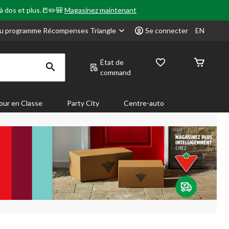
 à dos et plus.📒✏️🎒
Magasinez maintenant
u programme Récompenses Triangle
Se connecter
EN
État de
command
our en Classe
Party City
Centre-auto