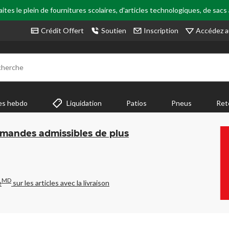
tes le plein de fournitures scolaires, d'articles technologiques, de sacs
Accédez a
Crédit Offert
Soutien
Inscription
cherche
es hebdo
Liquidation
Patios
Pneus
Ret
mmandes admissibles de plus
MD
e
sur les articles avec la livraison