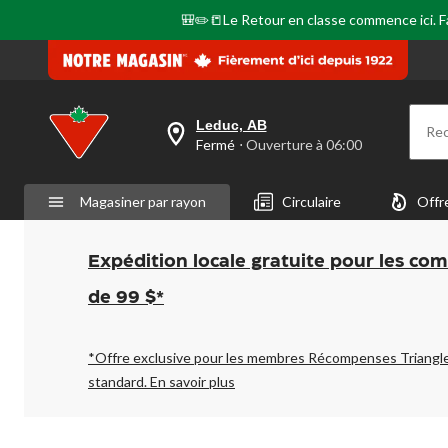
🎒✏️📒Le Retour en classe commence ici. Fai
Leduc, AB
Re
votre
Fermé
⋅ Ouverture à 06:00
magasin
préféré
est
Magasiner par rayon
Circulaire
Offr
Leduc,
AB,
courament
Fermé,
Expédition locale gratuite pour les co
Ouverture
à
de 99 $*
à
06:00
cliquer
pour
*Offre exclusive pour les membres Récompenses Triangl
changer
standard.
En savoir plus