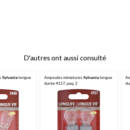
D'autres ont aussi consulté
s
Sylvania
longue
Ampoules miniatures
Sylvania
longue
Am
durée 4157, paq. 2
du