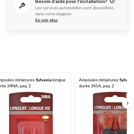
Besoin d’aide pour l’installation?
Les services automobiles sont disponibles
dans votre magasin
En voir plus
poules miniatures
Sylvania
longue
Ampoules miniatures
Sylvani
rée 24NA, paq. 2
durée 345A, paq. 2