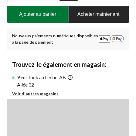
Quantité
mise
Ajouter au panier
Acheter maintenant
à
jour
à
1
Nouveaux paiements numériques disponibles
à la page de paiement
Trouvez-le également en magasin:
9 en stock au Leduc, AB
Allée 32
Voir d'autres magasins