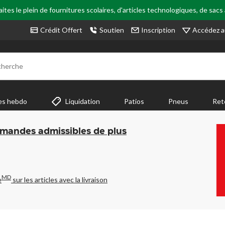
tes le plein de fournitures scolaires, d'articles technologiques, de sacs
Accédez a
Crédit Offert
Soutien
Inscription
cherche
es hebdo
Liquidation
Patios
Pneus
Ret
mmandes admissibles de plus
MD
e
sur les articles avec la livraison