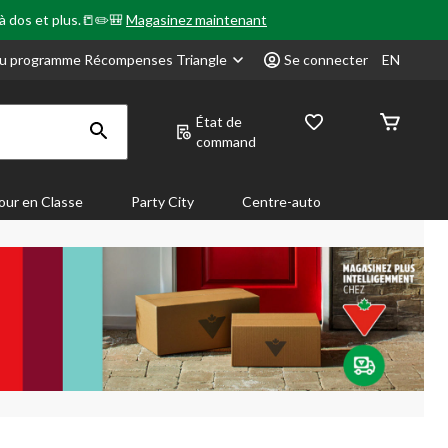
 à dos et plus.📒✏️🎒
Magasinez maintenant
u programme Récompenses Triangle
Se connecter
EN
État de
command
our en Classe
Party City
Centre-auto