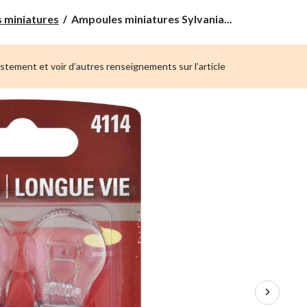
Ampoules
 miniatures
Ampoules miniatures Sylvania...
miniatures
Sylvania
longue
ustement et voir d’autres renseignements sur l’article
durée 4114,
paq.
2