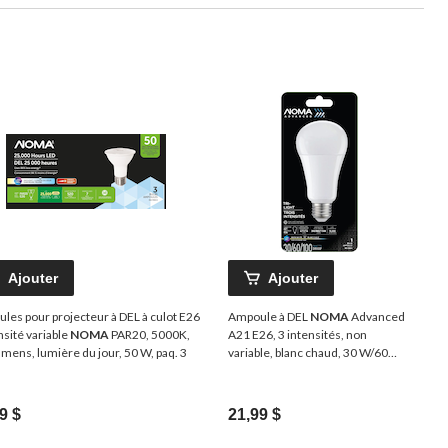
Ajouter
Ajouter
les pour projecteur à DEL à culot E26
Ampoule à DEL
NOMA
Advanced
nsité variable
NOMA
PAR20, 5000K,
A21 E26, 3 intensités, non
umens, lumière du jour, 50 W, paq. 3
variable, blanc chaud, 30 W/60
W/100 W
9 $
21,99 $