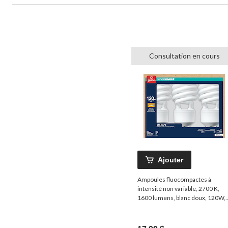
Consultation en cours
Ajouter
Ampoules fluocompactes à
intensité non variable, 2700 K,
1600 lumens, blanc doux, 120W,
paq. 3