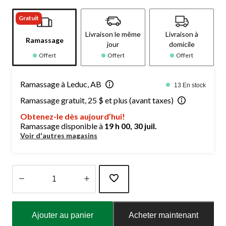
Gratuit
Livraison le même
Livraison à
Ramassage
jour
domicile
Offert
Offert
Offert
Ramassage à Leduc, AB
13 En stock
Ramassage gratuit, 25 $ et plus (avant taxes)
Obtenez-le dès aujourd’hui!
Ramassage disponible à
19 h 00, 30 juil.
Voir d'autres magasins
Quantité
mise
Ajouter au panier
Acheter maintenant
à