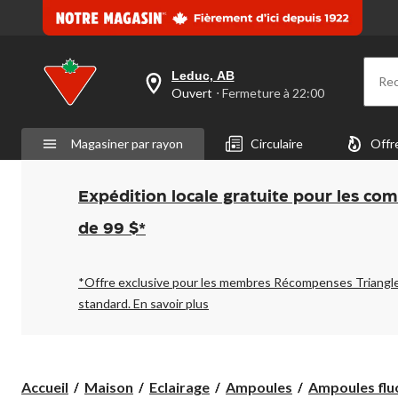
Leduc, AB
Re
votre
Ouvert
⋅ Fermeture à 22:00
magasin
préféré
est
Magasiner par rayon
Circulaire
Offr
Leduc,
AB,
courament
Ouvert,
Expédition locale gratuite pour les co
Fermeture
à
de 99 $*
à
22:00
cliquer
pour
*Offre exclusive pour les membres Récompenses Triangl
changer
standard.
En savoir plus
Accueil
Maison
Eclairage
Ampoules
Ampoules fl