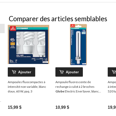
Comparer des articles semblables
Ajouter
Ajouter
Ampoules fluocompactes à
Ampoule fluorescente de
Ampou
intensité non variable, blanc
rechange à culot à 2 broches
à inte
doux, 60 W, paq. 3
Globe
Electric EnerSaver, blanc
520 l
froid, 13 W
15,99 $
10,99 $
19,9