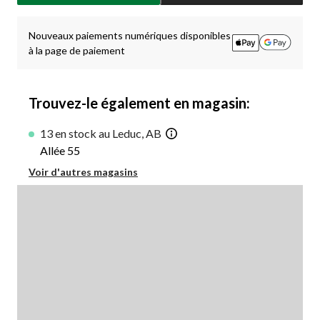
jour
à
1
Nouveaux paiements numériques disponibles
à la page de paiement
Trouvez-le également en magasin:
13 en stock au Leduc, AB
Allée 55
Voir d'autres magasins