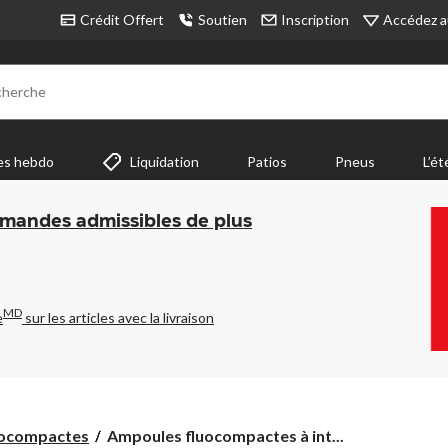
Accédez a
Crédit Offert
Soutien
Inscription
cherche
es hebdo
Liquidation
Patios
Pneus
L’ét
mmandes admissibles de plus
MD
e
sur les articles avec la livraison
Ampoules
uocompactes
Ampoules fluocompactes à int...