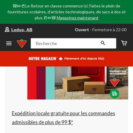
🎒✏️📒Le Retour en classe commence ici. Faites le plein de
fournitures scolaires, d'articles technologiques, de sacs à dos et
plus.📒✏️🎒
Magasinez maintenant
votre
Ouvert
⋅ Fermeture à 22:00
Leduc, AB
magasin
préféré
est
Recherche
Leduc,
AB,
courament
Ouvert,
Fermeture
à
à
22:00
cliquer
pour
changer
Expédition locale gratuite pour les commandes
admissibles de plus de 99 $*