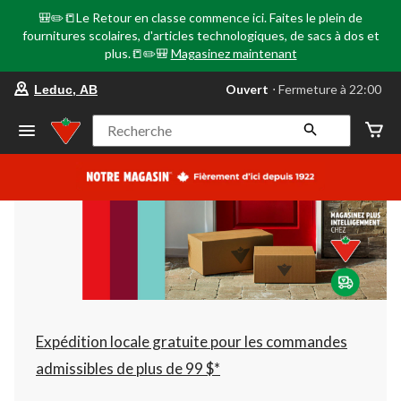
🎒✏️📒Le Retour en classe commence ici. Faites le plein de
fournitures scolaires, d'articles technologiques, de sacs à dos et
plus.📒✏️🎒
Magasinez maintenant
votre
Ouvert
⋅ Fermeture à 22:00
Leduc, AB
magasin
préféré
est
Recherche
Leduc,
AB,
courament
Ouvert,
Fermeture
à
à
22:00
cliquer
pour
changer
Expédition locale gratuite pour les commandes
admissibles de plus de 99 $*