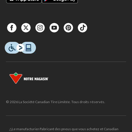
© 2026 La Société Canadian Tire Limitée. Tous droits réservés.
△Le manufacturier/fabricant des pneus que vous achetez et Canadian