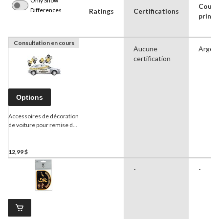
Only Show
Coule
Differences
Ratings
Certifications
princi
Consultation en cours
Aucune
Argen
certification
Options
Accessoires de décoration
de voiture pour remise des
diplômes, classe 2022,
multicolore, paq. 28
12,99 $
-
-