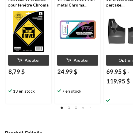
pour fenêtre
Chroma
métal
Chroma
perçage
Rainbow
WeatherTec
2 pièces
Ajouter
Ajouter
Option
8,79 $
24,99 $
69,95 $
-
119,95 $
13 en stock
7 en stock
Produit Détails