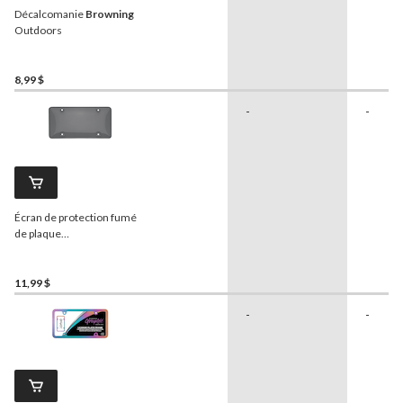
Décalcomanie
Browning
Outdoors
8,99 $
-
-
Écran de protection fumé
de plaque
d'immatriculation pour
utilisation hors route/salle
d'exposition seulement
11,99 $
-
-