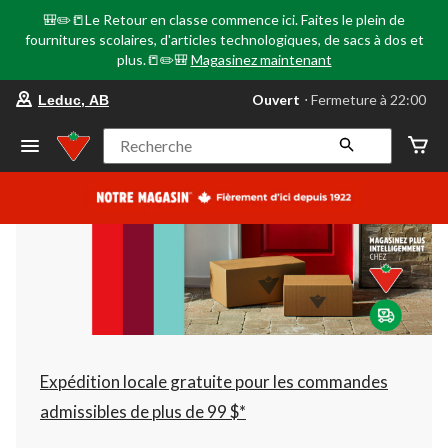
🎒✏️📒Le Retour en classe commence ici. Faites le plein de
fournitures scolaires, d'articles technologiques, de sacs à dos et
plus.📒✏️🎒
Magasinez maintenant
votre
Ouvert
⋅ Fermeture à 22:00
Leduc, AB
magasin
préféré
est
Recherche
Leduc,
AB,
courament
Ouvert,
Fermeture
à
à
22:00
cliquer
pour
changer
Expédition locale gratuite pour les commandes
admissibles de plus de 99 $*