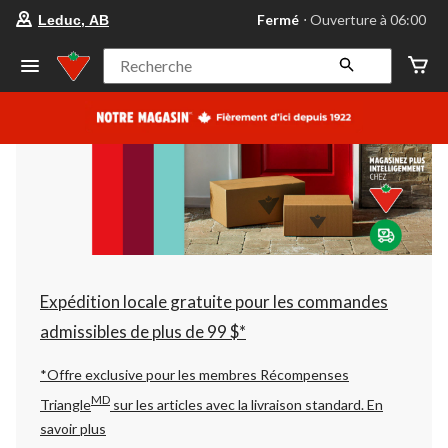
votre
Fermé
⋅ Ouverture à 06:00
Leduc, AB
magasin
préféré
est
Recherche
Leduc,
AB,
courament
Fermé,
Ouverture
à
à
06:00
cliquer
pour
changer
Expédition locale gratuite pour les commandes
admissibles de plus de 99 $*
*Offre exclusive pour les membres Récompenses
MD
Triangle
sur les articles avec la livraison standard.
En
savoir plus