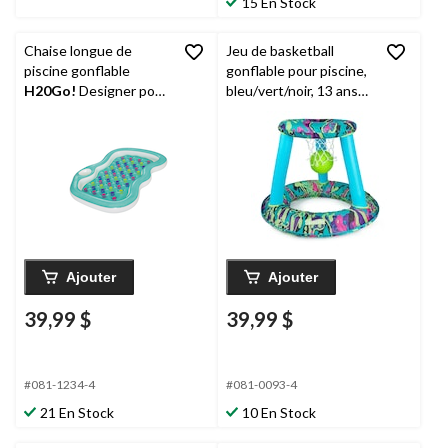
15 En Stock
Chaise longue de
Jeu de basketball
piscine gonflable
gonflable pour piscine,
H20Go!
Designer pour
bleu/vert/noir, 13 ans
2 personnes avec
et plus, pour activités
porte-gobelet, 86 x 72
de plage/piscine, paq. 3
x 12 po
Ajouter
Ajouter
39,99 $
39,99 $
#081-1234-4
#081-0093-4
21 En Stock
10 En Stock