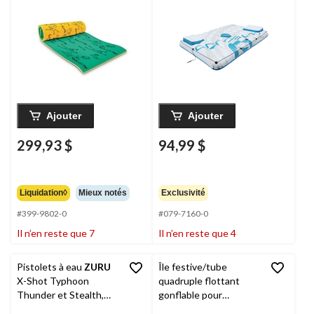
Bluetooth, jaune
lac/rivière avec glacière
Outbound
, blanc/bleu
Ajouter
Ajouter
299,93 $
94,99 $
Liquidation◊
Mieux notés
Exclusivité
#399-9802-0
#079-7160-0
Il n’en reste que 7
Il n’en reste que 4
Pistolets à eau
ZURU
Île festive/tube
X-Shot Typhoon
quadruple flottant
Thunder et Stealth,
gonflable pour
jouet pour enfants, 5
rivière/lac avec glacière