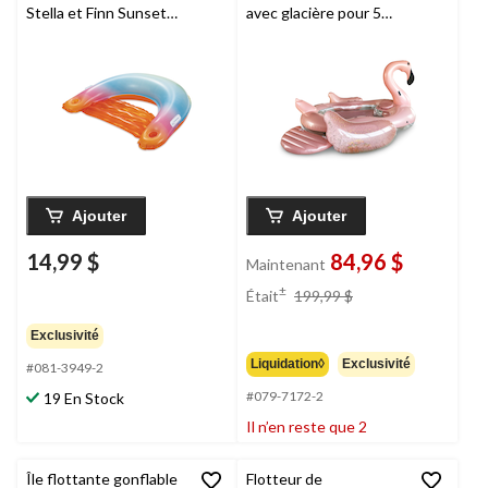
Stella et Finn Sunset
avec glacière pour 5
avec porte-gobelets,
personnes, rose
multicolore
Ajouter
Ajouter
14,99 $
84,96 $
Maintenant
prix
±
Était
199,99 $
était
199,99 $
Exclusivité
Liquidation◊
Exclusivité
#081-3949-2
#079-7172-2
19 En Stock
Il n’en reste que 2
Île flottante gonflable
Flotteur de