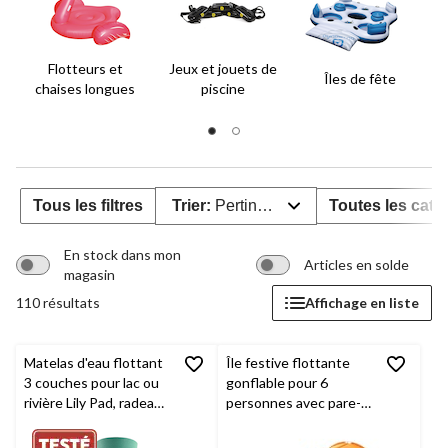
Flotteurs et
Jeux et jouets de
Îles de fête
chaises longues
piscine
p
Tous les filtres
Trier:
Pertinence
Toutes les caté
En stock dans mon
Articles en solde
magasin
110 résultats
Affichage en liste
Matelas d'eau flottant
Île festive flottante
3 couches pour lac ou
gonflable pour 6
rivière Lily Pad, radeau
personnes avec pare-
pour plusieurs
soleil et glacière
personnes
Hydro-Force
Tropical