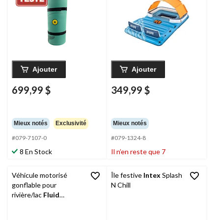
Breeze, bleu
Ajouter
Ajouter
699,99 $
349,99 $
Mieux notés
Exclusivité
Mieux notés
#079-7107-0
#079-1324-8
8 En Stock
Il n’en reste que 7
Véhicule motorisé
Île festive
Intex
Splash
gonflable pour
N Chill
rivière/lac
Fluid
Wavemaker,
sarcelle/vert/blanc