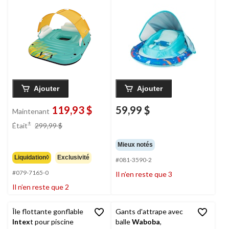
soleil HydroForce
Swimways
, motif de
Sunny Lounge,
requin, 3 à 9 mois
vert/jaune
Ajouter
Ajouter
119,93 $
59,99 $
Maintenant
prix
±
Était
299,99 $
était
299,99 $
Mieux notés
Liquidation◊
Exclusivité
#081-3590-2
#079-7165-0
Il n’en reste que 3
Il n’en reste que 2
Île flottante gonflable
Gants d'attrape avec
Intex
t pour piscine
balle
Waboba
,