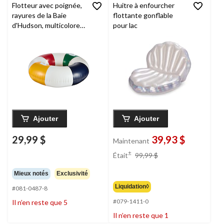
Flotteur avec poignée,
Huitre à enfourcher
rayures de la Baie
flottante gonflable
d'Hudson, multicolore,
pour lac
42 po
Ajouter
Ajouter
29,99 $
39,93 $
Maintenant
prix
±
Était
99,99 $
était
99,99 $
Mieux notés
Exclusivité
Liquidation◊
#081-0487-8
#079-1411-0
Il n’en reste que 5
Il n’en reste que 1