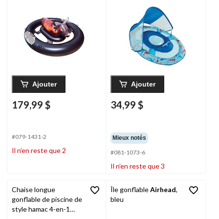
lac/piscine, brun
Swimways
pour bébés,
motif de requin, 9 à 24
mois
Ajouter
Ajouter
179,99 $
34,99 $
#079-1431-2
Mieux notés
Il n’en reste que 2
#081-1073-6
Il n’en reste que 3
Chaise longue
Île gonflable
Airhead
,
gonflable de piscine de
bleu
style hamac 4-en-1
Aqua
Monterey, 44 x