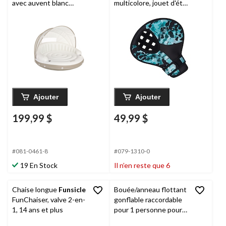
avec auvent blanc
multicolore, jouet d'été
cassé, plusieurs
d'extérieur pour
personnes, pare-soleil
activités amusantes de
amovible
plage/de piscine/d'eau
Ajouter
Ajouter
199,99 $
49,99 $
#081-0461-8
#079-1310-0
19 En Stock
Il n’en reste que 6
Chaise longue
Funsicle
Bouée/anneau flottant
FunChaiser, valve 2-en-
gonflable raccordable
1, 14 ans et plus
pour 1 personne pour
lac/rivière
Outbound
,