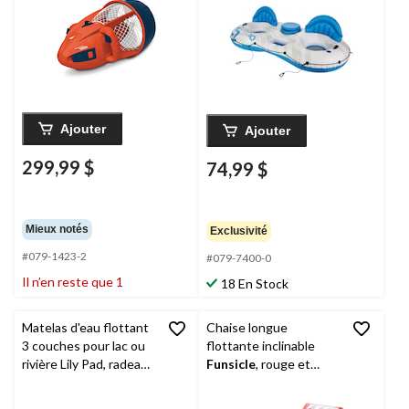
Ajouter
Ajouter
299,99 $
74,99 $
Mieux notés
Exclusivité
#079-1423-2
#079-7400-0
Il n’en reste que 1
18 En Stock
Matelas d'eau flottant
Chaise longue
3 couches pour lac ou
flottante inclinable
rivière Lily Pad, radeau
Funsicle
, rouge et
pour 1 personne
blanc, 14 ans et plus