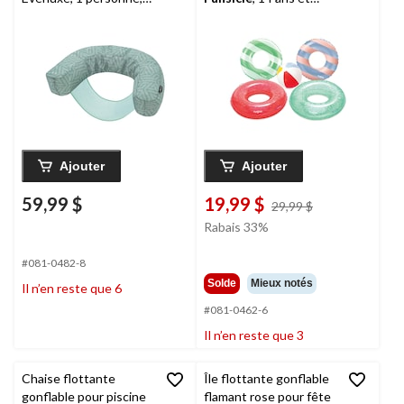
14 ans et plus
plus, paq. 5
Ajouter
Ajouter
59,99 $
19,99 $
prix
29,99 $
était
Rabais 33%
29,99 $
#081-0482-8
Solde
Mieux notés
Il n’en reste que 6
#081-0462-6
Il n’en reste que 3
Chaise flottante
Île flottante gonflable
gonflable pour piscine
flamant rose pour fête