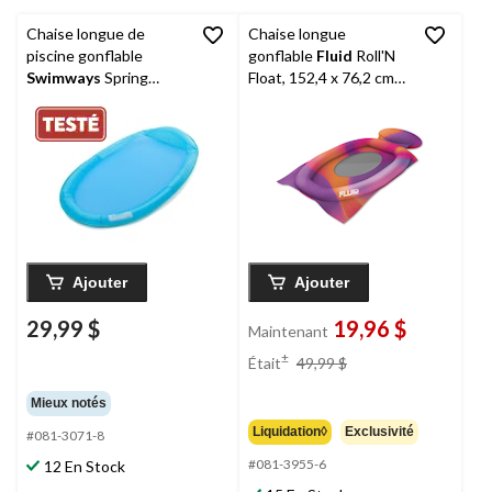
Chaise longue de
Chaise longue
piscine gonflable
gonflable
Fluid
Roll'N
Swimways
Spring
Float, 152,4 x 76,2 cm
Float, 66 x 40 po, bleu
(60 x 36 po), violet
Ajouter
Ajouter
29,99 $
19,96 $
Maintenant
prix
±
Était
49,99 $
était
49,99 $
Mieux notés
Liquidation◊
Exclusivité
#081-3071-8
#081-3955-6
12 En Stock