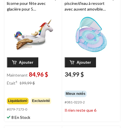
licorne pour fête avec
piscine/d'eau à ressort
glacière pour 5
avec auvent amovible
personnes, arc-en-ciel
Swimways
pour bébés,
motif de requin, 9 à 24
mois
Ajouter
Ajouter
84,96 $
34,99 $
Maintenant
prix
±
Était
199,99 $
était
199,99 $
Mieux notés
Liquidation◊
Exclusivité
#081-0220-2
#079-7173-0
Il n’en reste que 6
8 En Stock