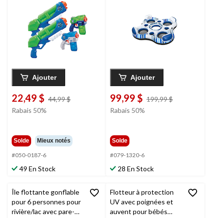
ans et plus, paq. 4
et porte-gobelets
Hydro-Force
Rapid
Rider, bleu
Ajouter
Ajouter
22,49 $
99,99 $
prix
prix
44,99 $
199,99 $
était
était
Rabais 50%
Rabais 50%
44,99 $
199,99 $
Solde
Mieux notés
Solde
#050-0187-6
#079-1320-6
49 En Stock
28 En Stock
Île flottante gonflable
Flotteur à protection
pour 6 personnes pour
UV avec poignées et
rivière/lac avec pare-
auvent pour bébés