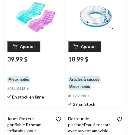
blanc/bleu, 47 po
Ajouter
Ajouter
39,99 $
18,99 $
Mieux notés
Articles à succès
Mieux notés
#081-0412-6
#079-7155-4
En stock en ligne
29 En Stock
Jouet flotteur
Flotteur de
gonflable
Promar
piscine/d'eau à ressort
Inflatabull pour
avec auvent amovible