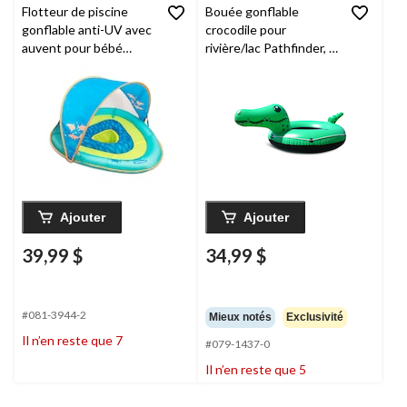
Flotteur de piscine
Bouée gonflable
gonflable anti-UV avec
crocodile pour
auvent pour bébé
rivière/lac Pathfinder, 1
Grow-with-Me de
personne, vert
SwimSchool, bleu, 6 à
24 mois
Ajouter
Ajouter
39,99 $
34,99 $
#081-3944-2
Mieux notés
Exclusivité
Il n’en reste que 7
#079-1437-0
Il n’en reste que 5