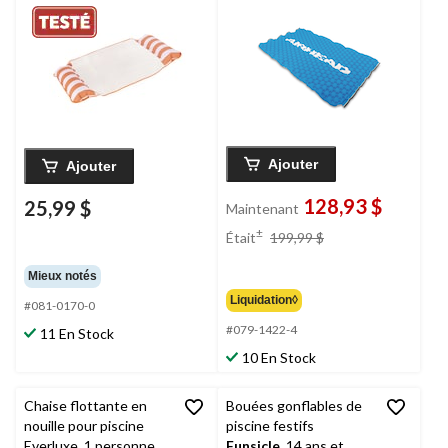
26 po, choix de
couleurs
Ajouter
Ajouter
128,93 $
25,99 $
Maintenant
prix
±
Était
199,99 $
était
199,99 $
Mieux notés
Liquidation◊
#081-0170-0
#079-1422-4
11 En Stock
10 En Stock
Chaise flottante en
Bouées gonflables de
nouille pour piscine
piscine festifs
Everluxe, 1 personne,
Funsicle
, 14 ans et