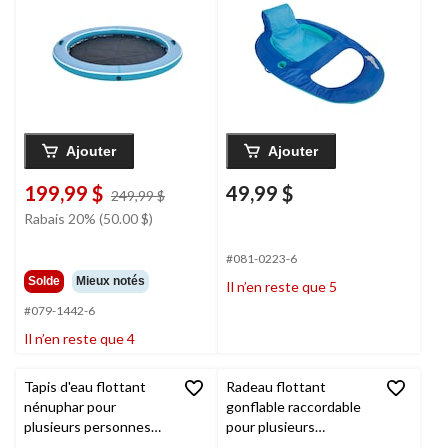
bleu
et plus
Ajouter
Ajouter
199,99 $
49,99 $
prix
249,99 $
était
Rabais 20% (50.00 $)
249,99 $
#081-0223-6
Solde
Mieux notés
Il n’en reste que 5
#079-1442-6
Il n’en reste que 4
Tapis d'eau flottant
Radeau flottant
nénuphar pour
gonflable raccordable
plusieurs personnes
pour plusieurs
avec haut-parleur
personnes pour