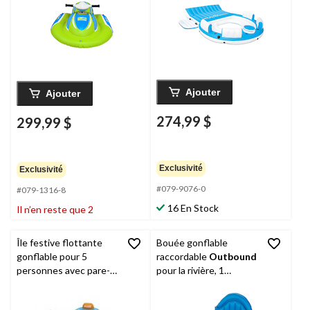
Ajouter
Ajouter
274,99 $
299,99 $
Exclusivité
Exclusivité
#079-9076-0
#079-1316-8
16 En Stock
Il n’en reste que 2
Île festive flottante
Bouée gonflable
gonflable pour 5
raccordable
Outbound
personnes avec pare-
pour la rivière, 1
soleil et glacière
personne, blanc/bleu,
Hydro-Force
Day
51 po