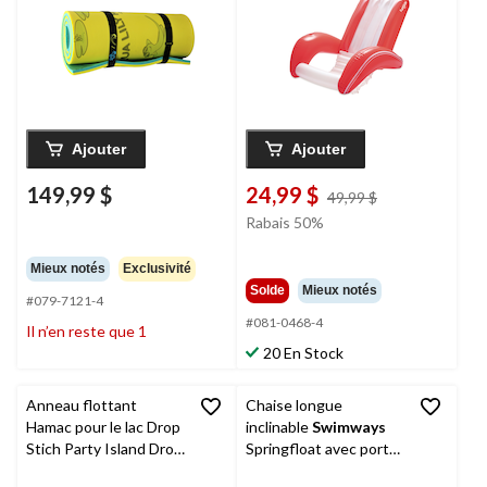
Ajouter
Ajouter
149,99 $
24,99 $
prix
49,99 $
était
Rabais 50%
49,99 $
Mieux notés
Exclusivité
Solde
Mieux notés
#079-7121-4
#081-0468-4
Il n’en reste que 1
20 En Stock
Anneau flottant
Chaise longue
Hamac pour le lac Drop
inclinable
Swimways
Stich Party Island Drop
Springfloat avec porte-
Stich, 2 à 3 personnes,
gobelet intégré, 15 ans