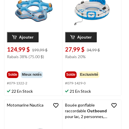
Drifter, bleu
Ajouter
Ajouter
124,99 $
27,99 $
prix
prix
199,99 $
34,99 $
était
était
Rabais 38% (75.00 $)
Rabais 20%
199,99 $
34,99 $
Solde
Mieux notés
Solde
Exclusivité
#079-1322-2
#079-1429-0
22 En Stock
21 En Stock
Motomarine Nautica
Bouée gonflable
raccordable
Outbound
pour lac, 2 personnes,
blanc/bleu