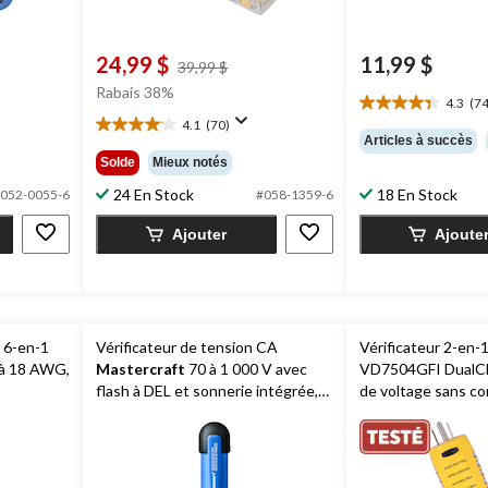
24,99 $
11,99 $
prix
39,99 $
était
Rabais 38%
4.3
(74
39,99 $
4.3
4.1
(70)
étoile(s)
4.1
Articles à succès
sur
étoile(s)
Solde
Mieux notés
5.
sur
74
24 En Stock
18 En Stock
5.
052-0055-6
#058-1359-6
évaluations
70
Ajouter
Ajoute
évaluations
e 6-en-1
Vérificateur de tension CA
Vérificateur 2-en-
0 à 18 AWG,
Mastercraft
70 à 1 000 V avec
VD7504GFI DualCh
flash à DEL et sonnerie intégrée,
de voltage sans co
bleu
V CA, analyseur de