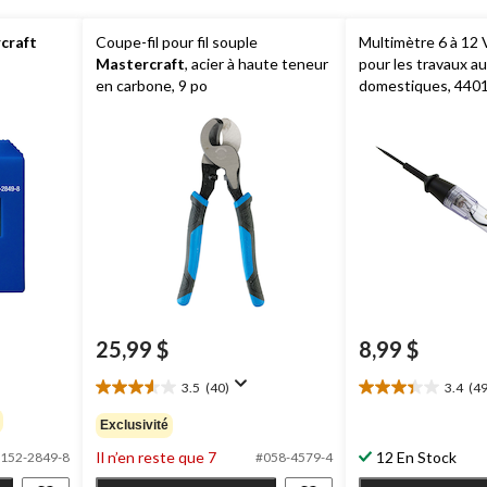
craft
Coupe-fil pour fil souple
Multimètre 6 à 1
Mastercraft
, acier à haute teneur
pour les travaux a
en carbone, 9 po
domestiques, 440
25,99 $
8,99 $
3.5
(40)
3.4
(49
3.6
3.4
étoile(s)
étoile(s)
Exclusivité
sur
sur
Il n’en reste que 7
12 En Stock
5.
5.
152-2849-8
#058-4579-4
40
49