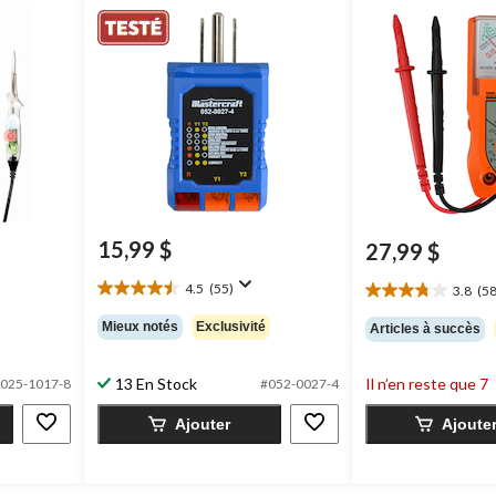
15,99 $
27,99 $
4.5
(55)
3.8
(58
4.5
3.8
étoile(s)
étoile(s)
Mieux notés
Exclusivité
Articles à succès
sur
sur
5.
5.
55
58
13 En Stock
Il n’en reste que 7
025-1017-8
#052-0027-4
évaluations
évaluations
Ajouter
Ajoute