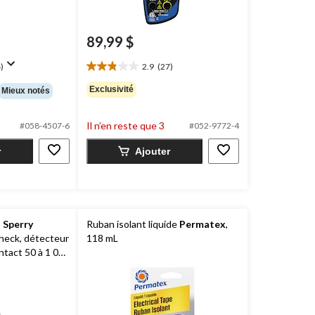
89,99 $
)
2.9
(27)
2.9
étoile(s)
Exclusivité
Mieux notés
sur
5.
27
Il n’en reste que 3
#058-4507-6
#052-9772-4
évaluations
r
Ajouter
1
Sperry
Ruban isolant liquide
Permatex
,
eck, détecteur
118 mL
ntact 50 à 1 000
 prise GFCI