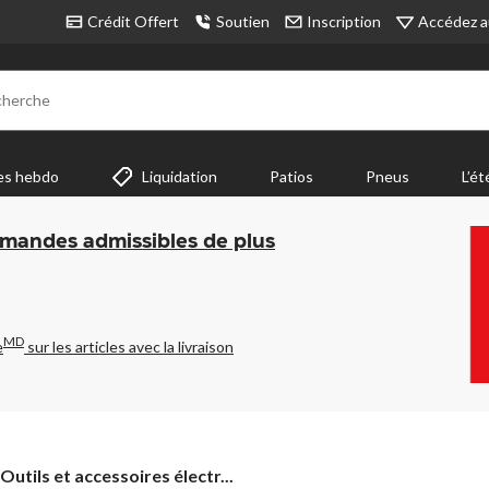
Accédez a
Crédit Offert
Soutien
Inscription
cherche
es hebdo
Liquidation
Patios
Pneus
L’ét
mmandes admissibles de plus
MD
e
sur les articles avec la livraison
Outils
Outils et accessoires électr...