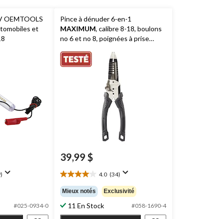
2 V OEMTOOLS
Pince à dénuder 6-en-1
utomobiles et
MAXIMUM
, calibre 8-18, boulons
18
no 6 et no 8, poignées à prise
confortable, résistant à la rouille
39,99 $
)
4.0
(34)
4.0
étoile(s)
Mieux notés
Exclusivité
sur
11 En Stock
5.
#025-0934-0
#058-1690-4
34