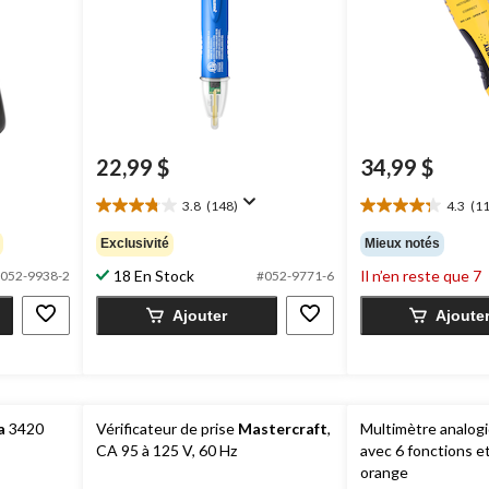
22,99 $
34,99 $
3.8
(148)
4.3
(11
3.8
4.3
étoile(s)
étoile(s)
Exclusivité
Mieux notés
sur
sur
18 En Stock
Il n’en reste que 7
5.
5.
052-9938-2
#052-9771-6
148
113
Ajouter
Ajoute
évaluations
évaluations
a
3420
Vérificateur de prise
Mastercraft
,
Multimètre analog
CA 95 à 125 V, 60 Hz
avec 6 fonctions et
orange