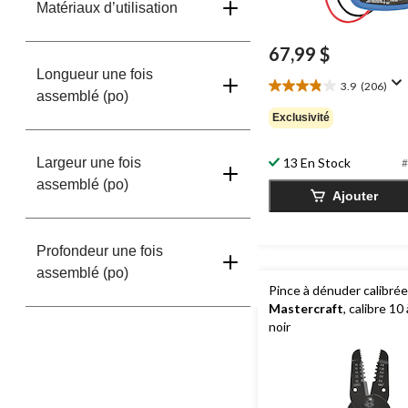
Matériaux d’utilisation
67,99 $
Longueur une fois
3.9
(206)
3.9
assemblé (po)
étoile(s)
Exclusivité
sur
5.
206
Largeur une fois
13 En Stock
#
évaluations
assemblé (po)
Ajouter
Profondeur une fois
assemblé (po)
Pince à dénuder calibré
Mastercraft
, calibre 1
noir