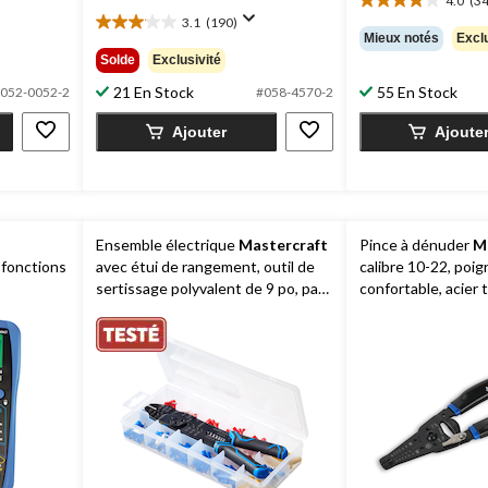
4.0
(34
29,99 $
4.0
3.1
(190)
étoile(s)
3.1
Mieux notés
Exclu
sur
étoile(s)
Solde
Exclusivité
5.
sur
349
21 En Stock
55 En Stock
5.
052-0052-2
#058-4570-2
évaluations
190
Ajouter
Ajoute
évaluations
Ensemble électrique
Mastercraft
Pince à dénuder
M
 fonctions
avec étui de rangement, outil de
calibre 10-22, poig
sertissage polyvalent de 9 po, paq.
confortable, acier t
271
thermiquement à h
carbone