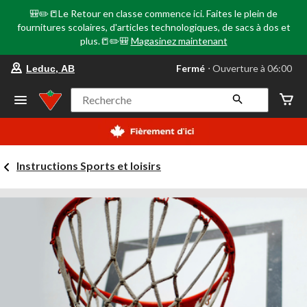
🎒✏️📒Le Retour en classe commence ici. Faites le plein de
fournitures scolaires, d'articles technologiques, de sacs à dos et
plus.📒✏️🎒
Magasinez maintenant
votre
Fermé
⋅ Ouverture à 06:00
Leduc, AB
magasin
préféré
est
Recherche
Leduc,
AB,
courament
Fermé,
Ouverture
Instructions Sports et loisirs
à
à
06:00
cliquer
pour
changer