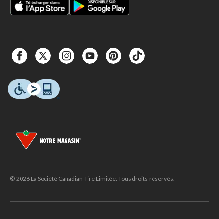
© 2026 La Société Canadian Tire Limitée. Tous droits réservés.